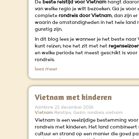
De
beste reistijd voor Vietnam
hangt daarom
van welke regio je wilt bezoeken. Ga je voor 
complete
rondreis door Vietnam
, dan zijn 
waarin de omstandigheden in het hele land r
gunstig zijn.
In dit blog lees je wanneer je het beste naa
kunt reizen, hoe het zit met het
regenseizoen
en welke periode het meest geschikt is voor
rondreis.
lees meer
Vietnam met kinderen
Adriënne
22 december 2024
Vietnam
Reistips, Gezin, rondreis vietnam
Vietnam is een veelzijdige bestemming voor
rondreis met kinderen. Het land combineert 
cultuur en strand op een manier die goed pas