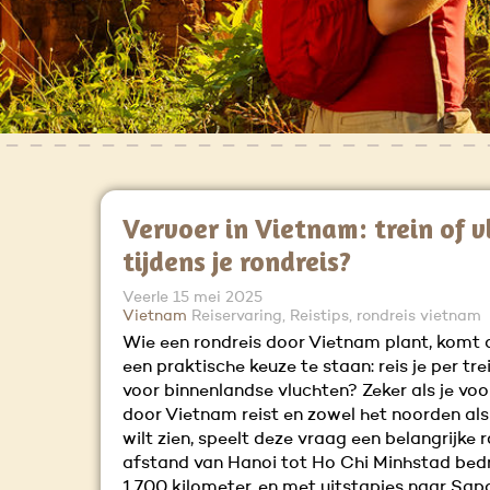
Vervoer in Vietnam: trein of v
tijdens je rondreis?
Veerle
15 mei 2025
Vietnam
Reiservaring, Reistips, rondreis vietnam
Wie een rondreis door Vietnam plant, komt a
een praktische keuze te staan: reis je per trei
voor binnenlandse vluchten? Zeker als je voo
door Vietnam reist en zowel het noorden als
wilt zien, speelt deze vraag een belangrijke r
afstand van Hanoi tot Ho Chi Minhstad bed
1.700 kilometer, en met uitstapjes naar Sap