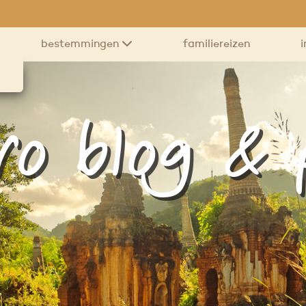
bestemmingen
familiereizen
i
ro blog &