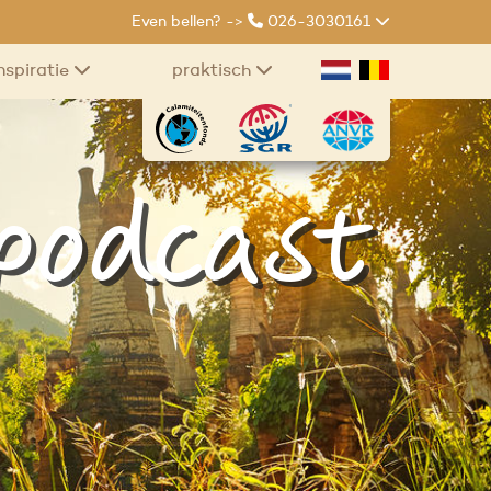
Even bellen? ->
026-3030161
nspiratie
praktisch
 podcast