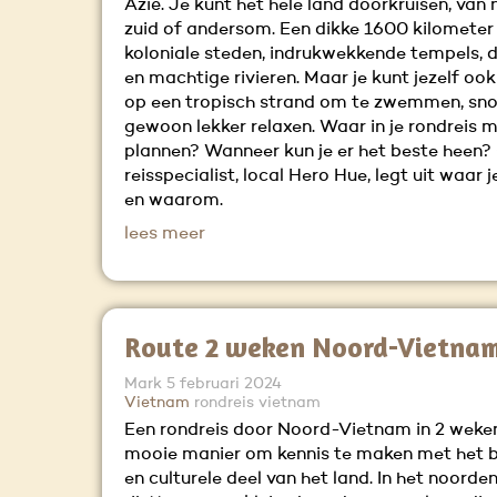
Azië. Je kunt het hele land doorkruisen, van
zuid of andersom. Een dikke 1600 kilometer
koloniale steden, indrukwekkende tempels, d
en machtige rivieren. Maar je kunt jezelf oo
op een tropisch strand om te zwemmen, sno
gewoon lekker relaxen. Waar in je rondreis m
plannen? Wanneer kun je er het beste heen?
reisspecialist, local Hero Hue, legt uit waar j
en waarom.
lees meer
Route 2 weken Noord-Vietna
Mark
5 februari 2024
Vietnam
rondreis vietnam
Een rondreis door Noord-Vietnam in 2 weken
mooie manier om kennis te maken met het 
en culturele deel van het land. In het noorden