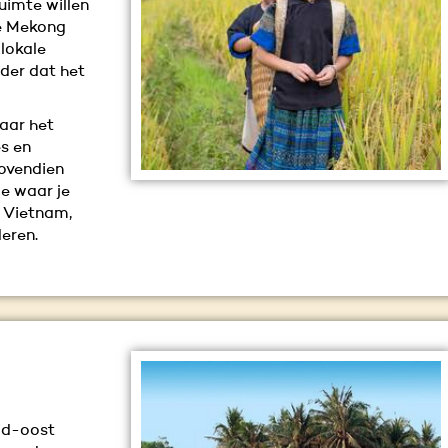
uimte willen
de Mekong
 lokale
der dat het
maar het
s en
bovendien
je waar je
s Vietnam,
eren.
id-oost