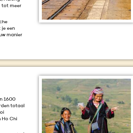
p tot meer
sche
 je een
ouw manier
an 1600
rden totaal
oi
n Ho Chi