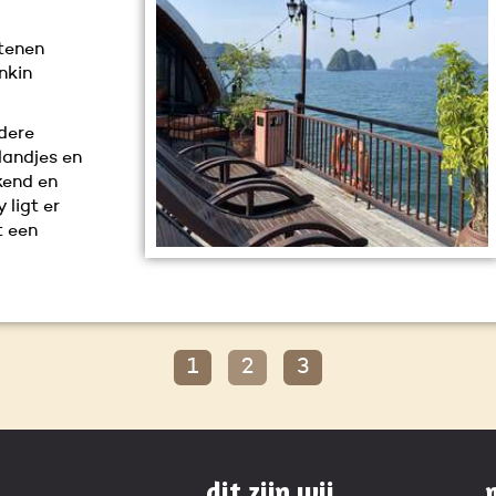
tenen
nkin
dere
landjes en
kend en
 ligt er
t een
1
2
3
dit zijn wij