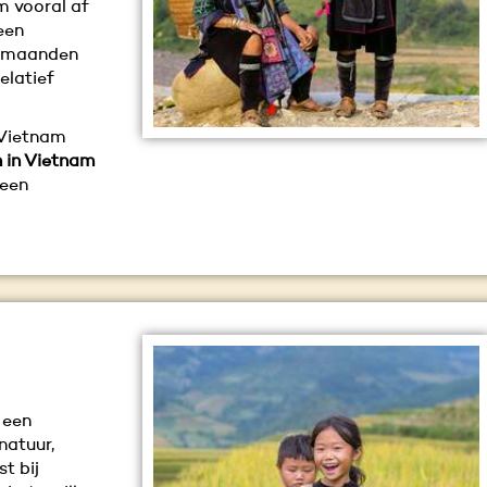
 vooral af
een
er maanden
elatief
r Vietnam
 in Vietnam
 een
 een
natuur,
t bij