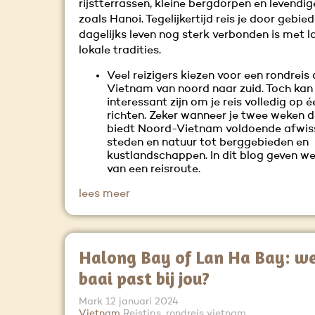
rijstterrassen, kleine bergdorpen en levendi
zoals Hanoi. Tegelijkertijd reis je door gebi
dagelijks leven nog sterk verbonden is met 
lokale tradities.
Veel reizigers kiezen voor een rondreis
Vietnam van noord naar zuid. Toch kan
interessant zijn om je reis volledig op é
richten. Zeker wanneer je twee weken de
biedt Noord-Vietnam voldoende afwiss
steden en natuur tot berggebieden en
kustlandschappen. In dit blog geven we
van een reisroute.
lees meer
Halong Bay of Lan Ha Bay: w
baai past bij jou?
Mark
12 januari 2024
Vietnam
Reistips, rondreis vietnam