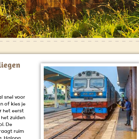
liegen
l snel voor
n of kies je
r het eerst
 het zuiden
ol. De
raagt ruim
a, Halong