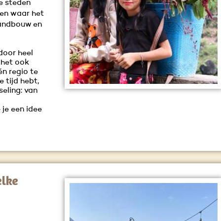
ge steden
eden waar het
landbouw en
 door heel
 het ook
én regio te
 tijd hebt,
eling: van
 je een idee
elke