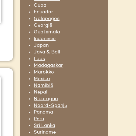
Cuba
Ecuador
Galapagos
Georgië
Guatemala
Indonesië
Japan
Java & Bali
Laos
Madagaskar
Marokko
Mexico
Namibië
Nepal
Nicaragua
Noord-Spanje
Panama
Peru
Sri Lanka
Suriname