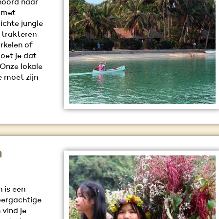
 noord naar
 met
ichte jungle
k trakteren
rkelen of
oet je dat
 Onze lokale
e moet zijn
m
 is een
bergachtige
 vind je