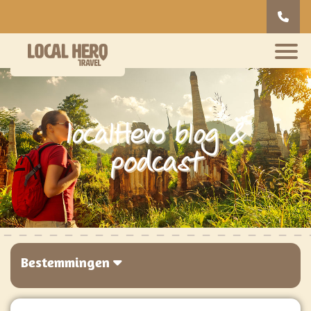
localHero blog &
podcast
Bestemmingen