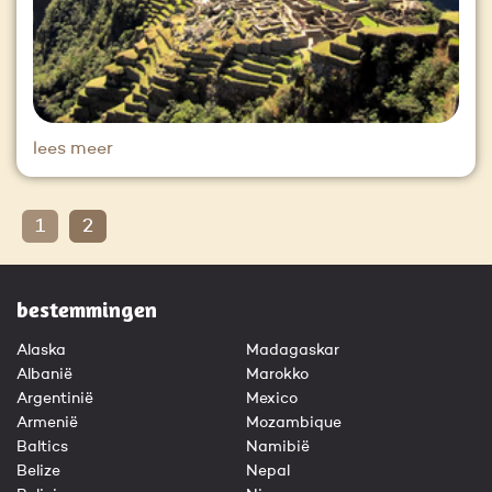
lees meer
1
2
bestemmingen
Alaska
Madagaskar
Albanië
Marokko
Argentinië
Mexico
Armenië
Mozambique
Baltics
Namibië
Belize
Nepal