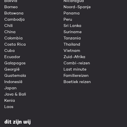
Bolivia
Nicaragua
Borneo
Noord-Spanje
Botswana
Panama
Cambodja
Peru
Chili
Sri Lanka
China
Suriname
Colombia
Tanzania
Costa Rica
Thailand
Cuba
Vietnam
Ecuador
Zuid-Afrika
Galapagos
Combi-reizen
Georgië
Last minute
Guatemala
Familiereizen
Indonesië
Boetiek reizen
Japan
Java & Bali
Kenia
Laos
dit zijn wij