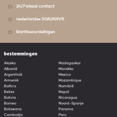
24/7 lokaal contact
nederlandse SGR/ANVR
klantbeoordelingen
bestemmingen
Alaska
Madagaskar
Albanië
Marokko
Argentinië
Mexico
Armenië
Mozambique
Baltics
Namibië
Belize
Nepal
Bolivia
Nicaragua
Borneo
Noord-Spanje
Botswana
Panama
Cambodja
Peru