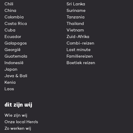
Chili
Sri Lanka
China
Suriname
Colombia
Tanzania
Costa Rica
Thailand
Cuba
Vietnam
Ecuador
Zuid-Afrika
Galapagos
Combi-reizen
Georgië
Last minute
Guatemala
Familiereizen
Indonesië
Boetiek reizen
Japan
Java & Bali
Kenia
Laos
dit zijn wij
Wie zijn wij
Onze local Hero's
Zo werken wij