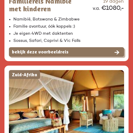
Familiereis Namibië
19 dagen
met kinderen
€1080,-
v.a.
Namibië, Botswana & Zimbabwe
Familie avontuur, óók koppels :)
Je eigen 4WD met daktenten
Sossus, Safari, Caprivi & Vic Falls
bekijk deze voorbeeldreis
Zuid-Afrika