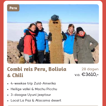
Peru
Combi reis Peru, Bolivia
28 dagen
& Chili
€3610,-
v.a.
4-weekse trip Zuid-Amerika
Heilige vallei & Machu Picchu
3-daagse Uyuni jeeptour
Local La Paz & Atacama desert