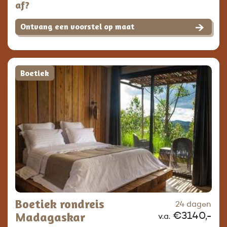
af?
Ontvang een voorstel op maat
Boetiek
Boetiek rondreis
24 dagen
Madagaskar
€3140,-
v.a.