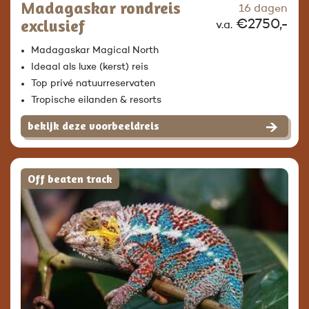
Madagaskar rondreis
16 dagen
exclusief
€2750,-
v.a.
Madagaskar Magical North
Ideaal als luxe (kerst) reis
Top privé natuurreservaten
Tropische eilanden & resorts
bekijk deze voorbeeldreis
Off beaten track