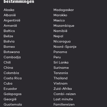
bestemmingen
Alaska
Madagaskar
Albanië
Marokko
Argentinië
Mexico
Armenië
Mozambique
Baltics
Namibië
Belize
Nepal
Bolivia
Nicaragua
Borneo
Noord-Spanje
Botswana
Panama
Cambodja
Peru
Chili
Sri Lanka
China
Suriname
Colombia
Tanzania
Costa Rica
Thailand
Cuba
Vietnam
Ecuador
Zuid-Afrika
Galapagos
Combi-reizen
Georgië
Last minute
Guatemala
Familiereizen