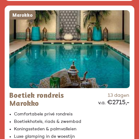
Marokko
Boetiek rondreis
13 dagen
Marokko
€2715,-
v.a.
Comfortabele privé rondreis
Boetiekhotels, riads & zwembad
Koningssteden & palmvalleien
Luxe glamping in de woestijn