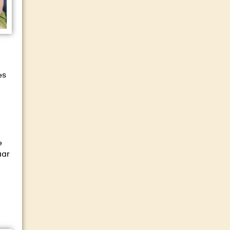
es
e
aar