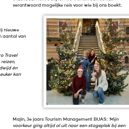
verantwoord mogelijke reis voor wie bij ons boekt.
ij nieuwe
n aantal van
ro Travel
 reizen,
dwijd én
Leuker kan
Majin, 3e jaars Tourism Management BUAS:
‘Mijn
voorkeur ging altijd al uit naar een stageplek bij een