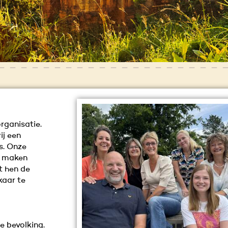
rganisatie.
ij een
s. Onze
en maken
t hen de
kaar te
 bevolking.