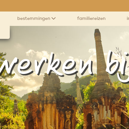
bestemmingen
familiereizen
i
werken bi