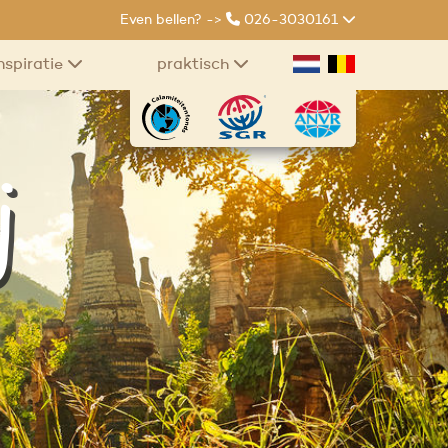
Even bellen? ->
026-3030161
nspiratie
praktisch
j