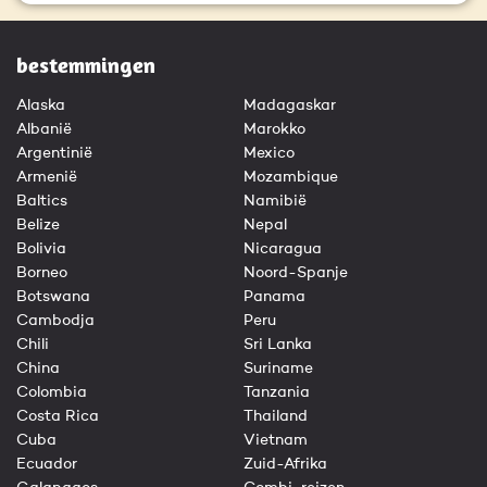
bestemmingen
Alaska
Madagaskar
Albanië
Marokko
Argentinië
Mexico
Armenië
Mozambique
Baltics
Namibië
Belize
Nepal
Bolivia
Nicaragua
Borneo
Noord-Spanje
Botswana
Panama
Cambodja
Peru
Chili
Sri Lanka
China
Suriname
Colombia
Tanzania
Costa Rica
Thailand
Cuba
Vietnam
Ecuador
Zuid-Afrika