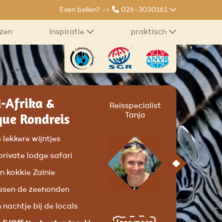
Even bellen? ->
026-3030161
izen
inspiratie
praktisch
d-Afrika &
Reisspecialist
ue Rondreis
Tanja
s lekkere wijntjes
private lodge safari
an kokkie Zainie
ussen de zeehonden
 nachtje bij de locals