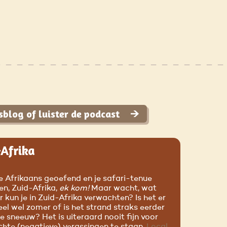
sblog of luister de podcast
-Afrika
je Afrikaans geoefend en je safari-tenue
en, Zuid-Afrika,
ek kom!
Maar wacht, wat
 kun je in Zuid-Afrika verwachten? Is het er
l wel zomer of is het strand straks eerder
e sneeuw? Het is uiteraard nooit fijn voor
hte (negatieve) verassingen te staan.
Local