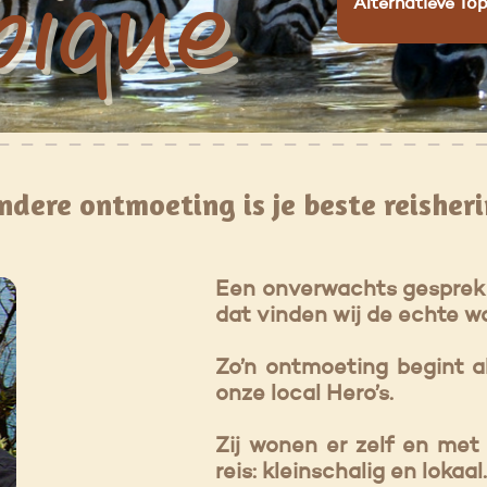
ique
Alternatieve Top
s
ndere ontmoeting is je beste reisheri
Een onverwachts gesprek o
dat vinden wij de echte w
Zo’n ontmoeting begint al
onze local Hero’s.
Zij wonen er zelf en met 
reis: kleinschalig en lokaa