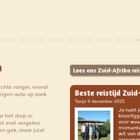
g
Lees ons Zuid-Afrika rei
chte ranger, vooral
Beste reistijd Zuid
eigen auto op zoek
Tanja
9 december 2025
Je hebt 
r het dorp in
klaarligg
voor weer
t snel vergeten.
momentee
en gek, maar juist
wit van d
onverwac