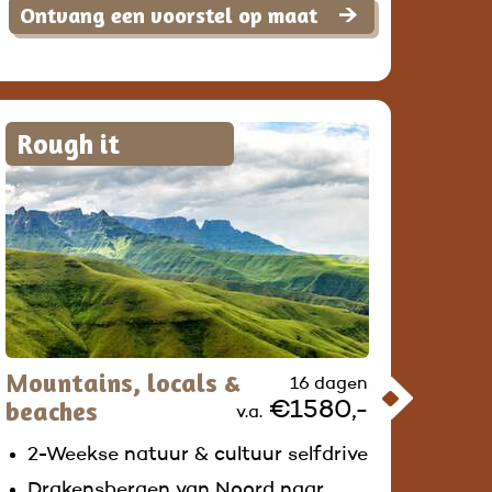
Ontvang een voorstel op maat
Rough it
Mountains, locals &
16 dagen
beaches
€1580,-
v.a.
2-Weekse natuur & cultuur selfdrive
Drakensbergen van Noord naar