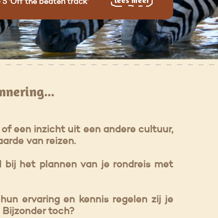
lees meer
 5 'Off the beaten track'
nnering...
f een inzicht uit een andere cultuur,
aarde van reizen.
 bij het plannen van je rondreis met
hun ervaring en kennis regelen zij je
l. Bijzonder toch?