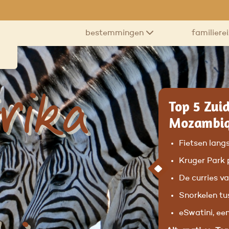
bestemmingen
familiere
rika
Top 5 Zui
Mozambiq
Fietsen lang
Kruger Park 
De curries v
Snorkelen t
eSwatini, een