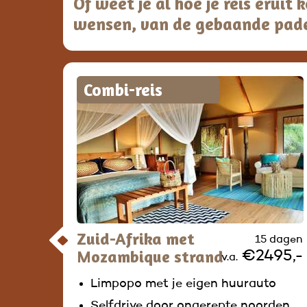
Of weet je al hoe je reis eruit
wensen, van de gebaande pad
Combi-reis
Zuid-Afrika met
15 dagen
Mozambique strand
€2495,-
v.a.
Limpopo met je eigen huurauto
Selfdrive door ongerepte noorden