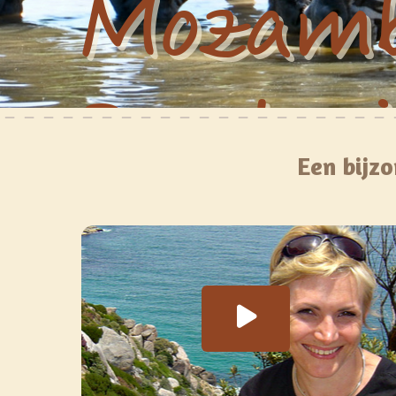
Mozamb
Rondrei
Een bijzo