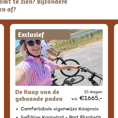
 komt te zien? Bijzondere
en af?
Exclusief
De Kaap van de
15 dagen
gebaande paden
€1665,-
v.a.
Comfortabele eigenwijze Kaapreis
Selfdrive Kaapstad - Port Elizabeth