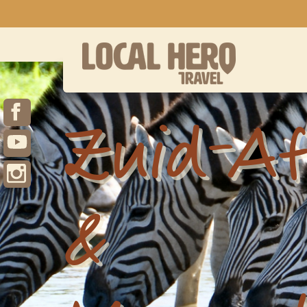
Zuid-Af
&