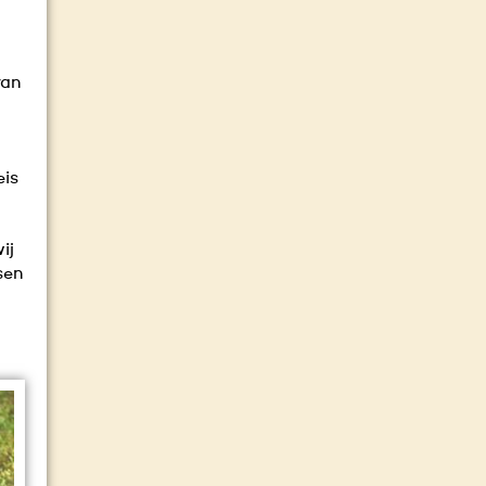
van
eis
ij
sen