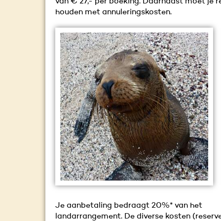
van € 27,- per boeking. Daarnaast moet je r
houden met annuleringskosten.
Je aanbetaling bedraagt 20%* van het
landarrangement. De diverse kosten (reserv