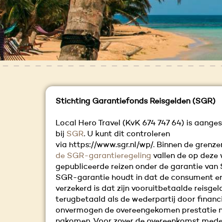
Stichting Garantiefonds Reisgelden (SGR)
Local Hero Travel (KvK 674 747 64) is aange
bij
SGR
. U kunt dit controleren
via https://www.sgr.nl/wp/. Binnen de grenze
de SGR-garantieregeling
vallen de op deze
gepubliceerde reizen onder de garantie van
SGR-garantie houdt in dat de consument e
verzekerd is dat zijn vooruitbetaalde reisge
terugbetaald als de wederpartij door financ
onvermogen de overeengekomen prestatie n
nakomen. Voor zover de overeenkomst mede