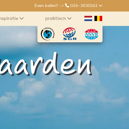
Even bellen? ->
026-3030161
nspiratie
praktisch
aarden