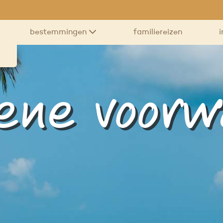
bestemmingen
familiereizen
i
ene voorw