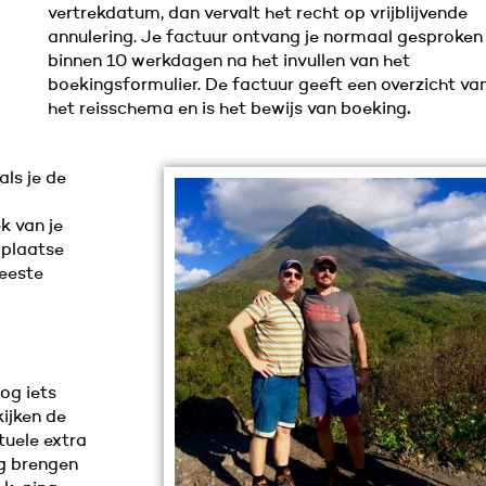
vertrekdatum, dan vervalt het recht op vrijblijvende
annulering. Je factuur ontvang je normaal gesproken
binnen 10 werkdagen na het invullen van het
boekingsformulier. De factuur geeft een overzicht va
het reisschema en is het bewijs van boeking
.
als je de
k van je
 plaatse
eeste
og iets
kijken de
uele extra
ng brengen