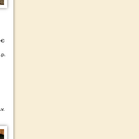
 €
.p.
v.