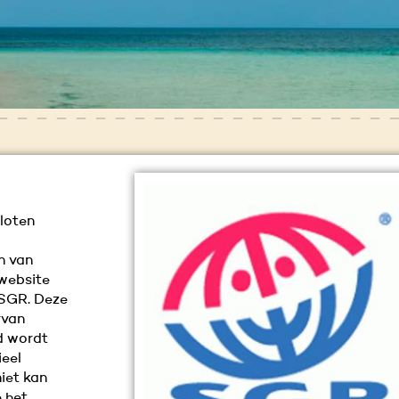
sloten
n van
 website
 SGR. Deze
rvan
ld wordt
ieel
iet kan
 het