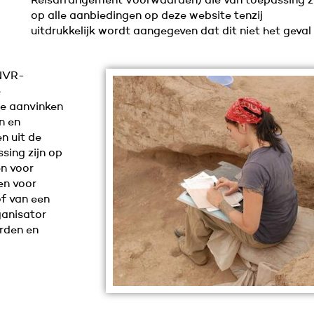
Reisarrangement Voorwaarden) die van toepassing zi
op alle aanbiedingen op deze website tenzij
uitdrukkelijk wordt aangegeven dat dit niet het geval 
ANVR-
e
je aanvinken
n en
n uit de
ing zijn op
n voor
en voor
of van een
ganisator
rden en