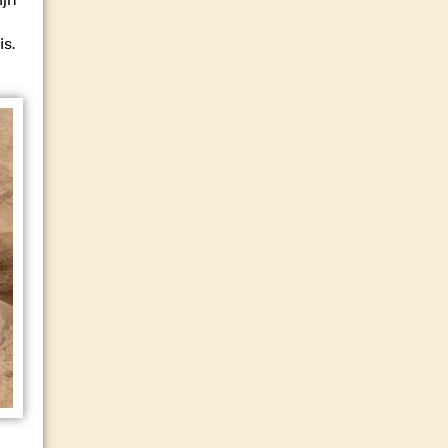
jn
is.