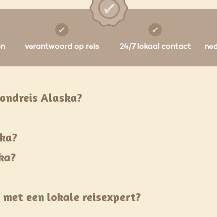
en
verantwoord op reis
24/7 lokaal contact
ne
rondreis Alaska?
ska?
ska?
f met een lokale reisexpert?