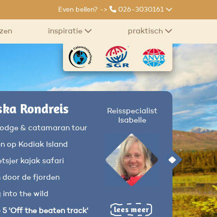
Even bellen? ->
026-3030161
izen
inspiratie
praktisch
ska Rondreis
Reisspecialist
Isabelle
 lodge & catamaran tour
n op Kodiak Island
tsjer kajak safari
n door de fjorden
into the wild
lees meer
 5 'Off the beaten track'