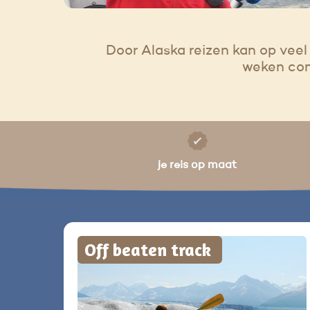
Door Alaska reizen kan op vee
weken comf
je reis op maat
Off beaten track