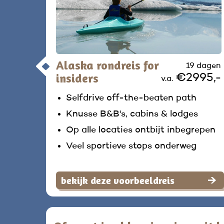
Alaska rondreis for
19 dagen
insiders
€2995,-
v.a.
Selfdrive off-the-beaten path
Knusse B&B's, cabins & lodges
Op alle locaties ontbijt inbegrepen
Veel sportieve stops onderweg
bekijk deze voorbeeldreis