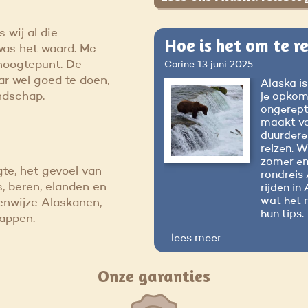
s wij al die
Hoe is het om te re
was het waard. Mc
 hoogtepunt. De
Corine
13 juni 2025
r wel goed te doen,
Alaska is
ndschap.
je opkomt
ongerept,
maakt voo
duurdere 
reizen. W
zomer en
gte, het gevoel van
rondreis 
s, beren, elanden en
rijden i
wat het 
nwijze Alaskanen,
hun tips.
nappen.
lees meer
Onze garanties