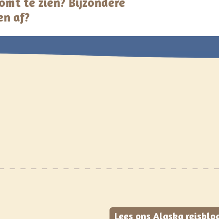
 komt te zien? Bijzondere
en af?
Lees ons Alaska reisblog