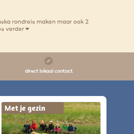
aska rondreis maken maar ook 2
s verder
direct lokaal contact
Met je gezin