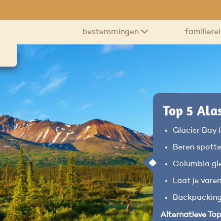
bestemmingen
familiere
Top 5 Ala
Glacier Bay
Beren spotte
Columbia gle
Laat je vare
Backpacking 
Alternatieve Top