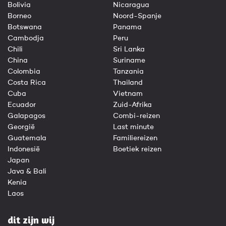
Bolivia
Nicaragua
Borneo
Noord-Spanje
Botswana
Panama
Cambodja
Peru
Chili
Sri Lanka
China
Suriname
Colombia
Tanzania
Costa Rica
Thailand
Cuba
Vietnam
Ecuador
Zuid-Afrika
Galapagos
Combi-reizen
Georgië
Last minute
Guatemala
Familiereizen
Indonesië
Boetiek reizen
Japan
Java & Bali
Kenia
Laos
dit zijn wij