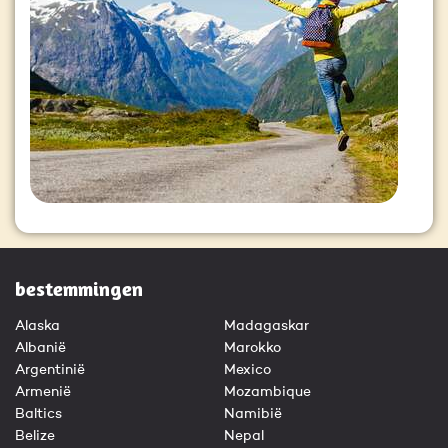
bestemmingen
Alaska
Madagaskar
Albanië
Marokko
Argentinië
Mexico
Armenië
Mozambique
Baltics
Namibië
Belize
Nepal