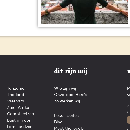
dit zijn wij
Tanzania
Wie zijn wij
M
Thailand
Onze local Hero's
v
Vietnam
Zo werken wij
Zuid-Afrika
Combi-reizen
Local stories
Last minute
Blog
Familiereizen
Meet the locals