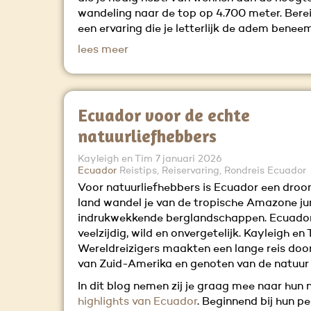
wandeling naar de top op 4.700 meter. Berei
een ervaring die je letterlijk de adem beneem
lees meer
Ecuador voor de echte
natuurliefhebbers
Kayleigh en Tim
7 januari 2026
Ecuador
Reistips, Reiservaring, Rondreis Ecuador
Voor natuurliefhebbers is Ecuador een droom
land wandel je van de tropische Amazone ju
indrukwekkende berglandschappen. Ecuador
veelzijdig, wild en onvergetelijk. Kayleigh en
Wereldreizigers maakten een lange reis door
van Zuid-Amerika en genoten van de natuur 
In dit blog nemen zij je graag mee naar hun 
highlights van Ecuador
. Beginnend bij hun pe