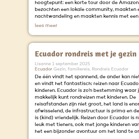
hoogtepunt: een korte tour door de Amazon
bezochten een lokale community, maakten 
nachtwandeling en maakten kennis met ee
lees meer
Ecuador rondreis met je gezin
Lisanne
1 september 2025
Ecuador
Gezin, familiereis, Rondreis Ecuador
De één vindt het spannend, de ander kan ni
en vindt het fantastisch: reizen naar Ecuad
kinderen. Ecuador is zo’n bestemming waar j
makkelijk kunt rondreizen met kinderen. De
reisafstanden zijn niet groot, het land is en
afwisselend, de infrastructuur is prima en d
is (kind) vriendelijk. Reizen door Ecuador is n
leuk met tieners, ook met jonge kinderen van
het een bijzonder avontuur om het land te o