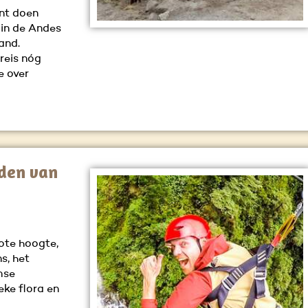
unt doen
 in de Andes
rand.
reis nóg
e over
den van
ote hoogte,
s, het
mse
eke flora en