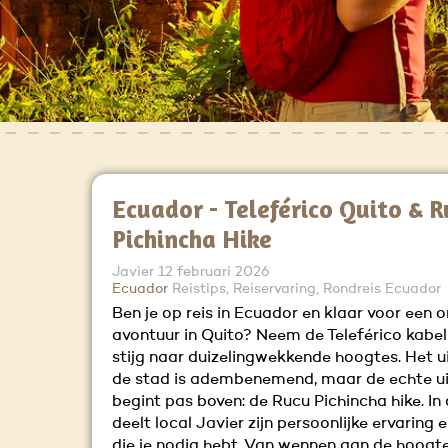
Ecuador - Teleférico Quito & 
Pichincha Hike
Javier
12 februari 2026
Ecuador
Reistips, Reiservaring, Rondreis Ecuador
Ben je op reis in Ecuador en klaar voor een o
avontuur in Quito? Neem de Teleférico kabe
stijg naar duizelingwekkende hoogtes. Het ui
de stad is adembenemend, maar de echte u
begint pas boven: de Rucu Pichincha hike. In 
deelt local Javier zijn persoonlijke ervaring e
die je nodig hebt. Van wennen aan de hoogte