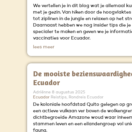
We vertellen je in dit blog wat je allemaal k
met je gezin. Van hiken door de hoogvlaktes
tot ziplinen in de jungle en relaxen op het st
Daarnaast hebben we nog insider tips die je 
specialer te maken en geven we je informati
vaccinaties voor Ecuador.
lees meer
De mooiste bezienswaardighe
Ecuador
Adriënne
8 augustus 2025
Ecuador
Reistips, Rondreis Ecuador
De koloniale hoofdstad Quito gelegen op gr
een actieve vulkaan ver boven de wolkengren
dichtbegroeide Amazone woud waar inhee
stammen leven en een eilandengroep vol uni
fauna.