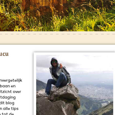
Rucu
nvergetelijk
lbaan en
tzicht over
itdaging
dit blog
n alle tips
 tot de