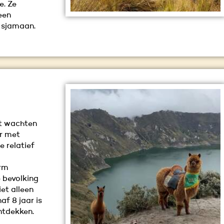
e. Ze
een
n sjamaan.
et wachten
or met
e relatief
orm
e bevolking
iet alleen
af 8 jaar is
ntdekken.