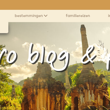
bestemmingen
familiereizen
i
ro blog &