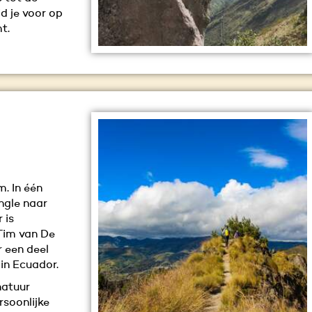
d je voor op
t.
. In één
ngle naar
 is
 Tim van De
 een deel
in Ecuador.
natuur
rsoonlijke