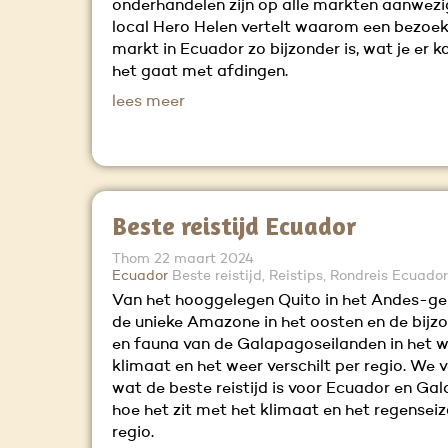
onderhandelen zijn op alle markten aanwezi
local Hero Helen vertelt waarom een bezoe
markt in Ecuador zo bijzonder is, wat je er 
het gaat met afdingen.
lees meer
Beste reistijd Ecuador
Thom
22 maart 2024
Ecuador
Beste reistijd, Reistips, Rondreis Ecuador
Van het hooggelegen Quito in het Andes-ge
de unieke Amazone in het oosten en de bijzo
en fauna van de Galapagoseilanden in het w
klimaat en het weer verschilt per regio. We ve
wat de beste reistijd is voor Ecuador en Ga
hoe het zit met het klimaat en het regensei
regio.