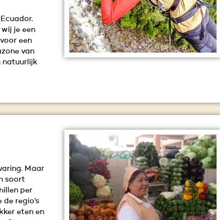
 Ecuador.
wij je een
 voor een
azone van
natuurlijk
varing. Maar
n soort
illen per
 de regio’s
kker eten en