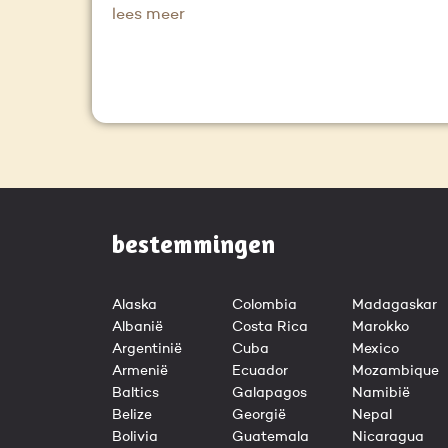
lees meer
bestemmingen
Alaska
Colombia
Madagaskar
Albanië
Costa Rica
Marokko
Argentinië
Cuba
Mexico
Armenië
Ecuador
Mozambique
Baltics
Galapagos
Namibië
Belize
Georgië
Nepal
Bolivia
Guatemala
Nicaragua