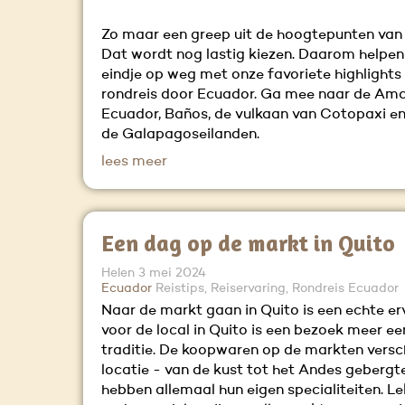
Zo maar een greep uit de hoogtepunten van
Dat wordt nog lastig kiezen. Daarom helpen 
eindje op weg met onze favoriete highlights
rondreis door Ecuador. Ga mee naar de Am
Ecuador, Baños, de vulkaan van Cotopaxi en 
de Galapagoseilanden.
lees meer
Een dag op de markt in Quito
Helen
3 mei 2024
Ecuador
Reistips, Reiservaring, Rondreis Ecuador
Naar de markt gaan in Quito is een echte er
voor de local in Quito is een bezoek meer ee
traditie. De koopwaren op de markten versch
locatie - van de kust tot het Andes gebergte
hebben allemaal hun eigen specialiteiten. Le