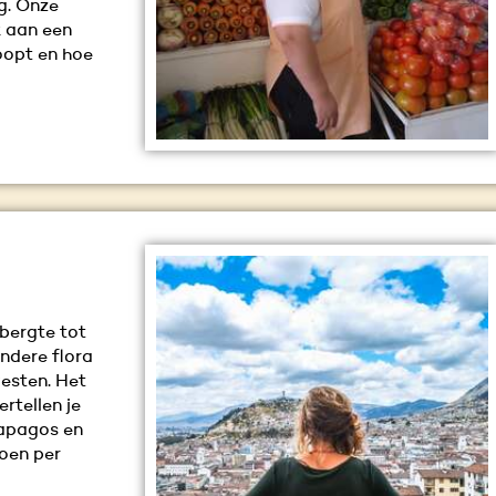
g. Onze
k aan een
koopt en hoe
bergte tot
ndere flora
esten. Het
rtellen je
lapagos en
zoen per