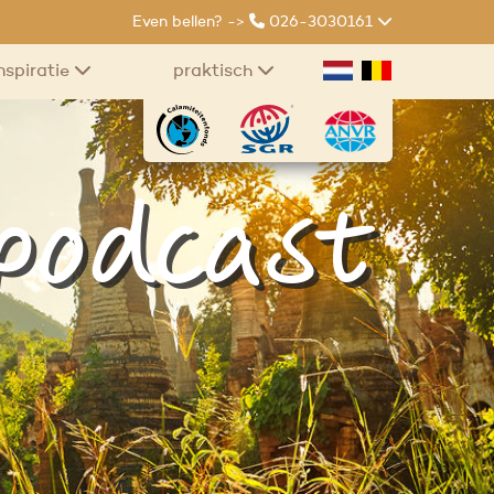
Even bellen? ->
026-3030161
nspiratie
praktisch
 podcast