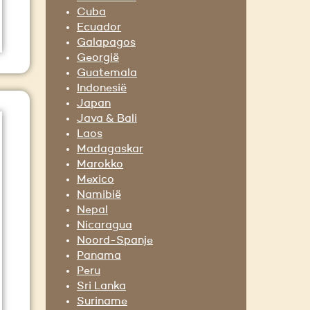
Cuba
Ecuador
Galapagos
Georgië
Guatemala
Indonesië
Japan
Java & Bali
Laos
Madagaskar
Marokko
Mexico
Namibië
Nepal
Nicaragua
Noord-Spanje
Panama
Peru
Sri Lanka
Suriname