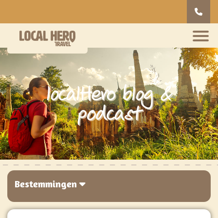
localHero blog &
podcast
Bestemmingen