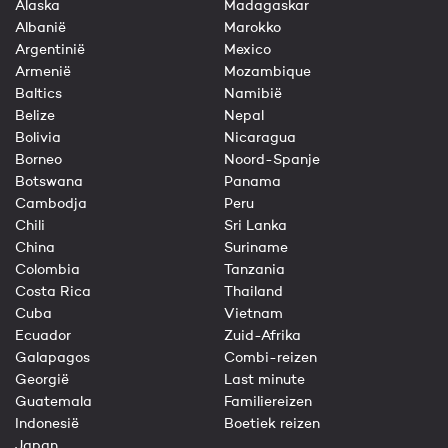
Alaska
Madagaskar
Albanië
Marokko
Argentinië
Mexico
Armenië
Mozambique
Baltics
Namibië
Belize
Nepal
Bolivia
Nicaragua
Borneo
Noord-Spanje
Botswana
Panama
Cambodja
Peru
Chili
Sri Lanka
China
Suriname
Colombia
Tanzania
Costa Rica
Thailand
Cuba
Vietnam
Ecuador
Zuid-Afrika
Galapagos
Combi-reizen
Georgië
Last minute
Guatemala
Familiereizen
Indonesië
Boetiek reizen
Japan