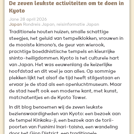
De zeven leukste activiteiten om te doen in
Kyoto
Jane
28 april 2026
Japan
Rondreis Japan, reisinformatie Japan
Traditionele houten huizen, smalle schattige
steegjes, het geluid van tempelklokken, vrouwen in
de mooiste kimono’s, de geur van wierook,
prachtige boeddhistische tempels en kleurrijke
shinto-heiligdommen. Kyoto is het culturele hart
van Japan. Het was eeuwenlang de keizerlijke
hoofdstad en dit voel je aan alles. Op sommige
plekken lijkt het alsof de tijd heeft stilgestaan en
ervaar je de stad als een openluchtmuseum. Maar
de stad heeft ook een moderne kant, met kunst,
matchatentjes en de Kyoto Tower.
In dit blog benoemen wij de zeven leukste
bezienswaardigheden van Kyoto: een bezoek aan
de tempel Kinkaku-ji, een bezoek aan de torii-
poorten van Fushimi Inari-taisha, een wandeling
door het Gion District, een traditionele