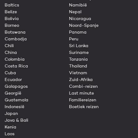
Baltics
Namibië
Belize
Nepal
Bolivia
Nicaragua
Borneo
Noord-Spanje
Botswana
Panama
Cambodja
Peru
Chili
Sri Lanka
China
Suriname
Colombia
Tanzania
Costa Rica
Thailand
Cuba
Vietnam
Ecuador
Zuid-Afrika
Galapagos
Combi-reizen
Georgië
Last minute
Guatemala
Familiereizen
Indonesië
Boetiek reizen
Japan
Java & Bali
Kenia
Laos