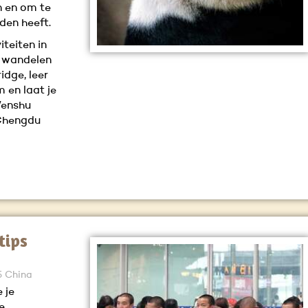
n en om te
eden heeft.
iteiten in
, wandelen
dge, leer
 en laat je
Wenshu
n Chengdu
tips
 5 China
 je
e