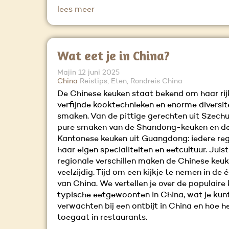
lees meer
Wat eet je in China?
Majin
12 juni 2025
China
Reistips, Eten, Rondreis China
De Chinese keuken staat bekend om haar rijk
verfijnde kooktechnieken en enorme diversit
smaken. Van de pittige gerechten uit Szech
pure smaken van de Shandong-keuken en de 
Kantonese keuken uit Guangdong: iedere reg
haar eigen specialiteiten en eetcultuur. Juist
regionale verschillen maken de Chinese keuk
veelzijdig. Tijd om een kijkje te nemen in de
van China. We vertellen je over de populaire
typische eetgewoonten in China, wat je kun
verwachten bij een ontbijt in China en hoe h
toegaat in restaurants.