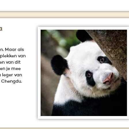
a
en. Maar als
 plekken van
en van dit
men je mee
a leger van
n Chengdu.