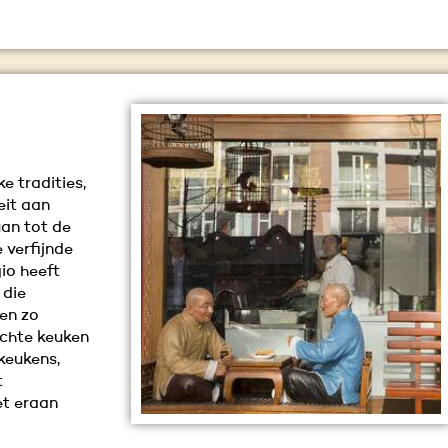
e tradities,
eit aan
uan tot de
verfijnde
io heeft
 die
en zo
 échte keuken
 keukens,
t
et eraan