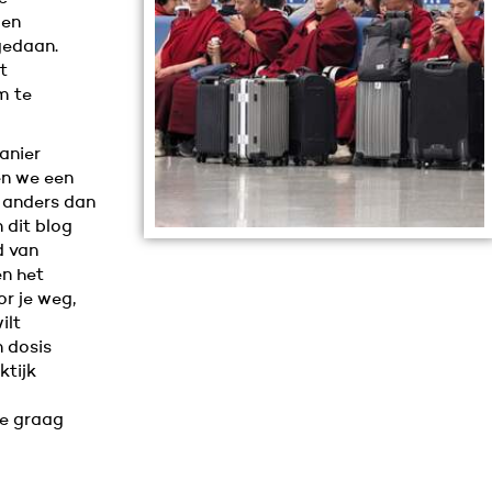
 en
gedaan.
t
m te
anier
en we een
d anders dan
 dit blog
d van
en het
r je weg,
ilt
n dosis
ktijk
je graag