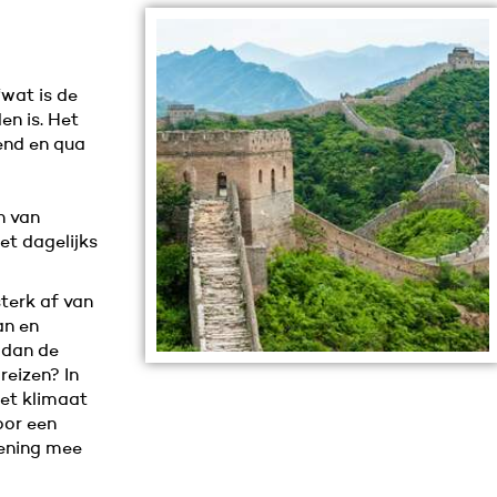
wat is de
en is. Het
lend en qua
n van
et dagelijks
terk af van
’an en
 dan de
reizen? In
het klimaat
oor een
kening mee