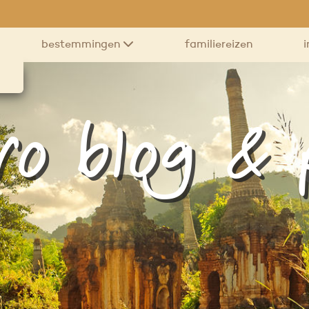
bestemmingen
familiereizen
i
ro blog &