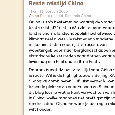
Beste reistijd China
Thom
11 februari 2025
China
Beste reistijd, Rondreis China
China is zo’n bestemming waarbij de vraag “
beste reistijd?” niet in één zin te beantwoord
land is enorm, landschappelijk heel afwisse
klimaat heel divers. Je reist er van moderne
miljoenensteden naar rijstterrassen, van
woestijngebieden naar berglandschappen e
historische keizersteden naar dorpen waar h
leven nog een heel ander ritme heeft.
Daarom hangt de beste reistijd voor China s
je route. Wil je de highlights zoals Beijing, Xi
Shanghai combineren? Of juist verder kijken
bekende plekken en naar Yunnan en Sichuan 
dit blog lees je wat je kunt verwachten van 
in China, welke maanden het prettigst zijn v
rondreis door China en waar je per regio re
wilt houden.