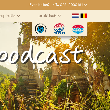
Even bellen? ->
026-3030161
nspiratie
praktisch
 podcast