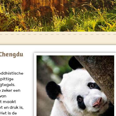
n Chengdu
eddhistische
pittige
gtegels.
 zeker een
 van
nt maakt
 en druk is,
Het is de