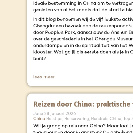
ideale bestemming in China om te vertrage
genieten van al het moois dat de stad te bi
In dit blog benoemen wij de vijf leukste activ
Chengdu: een bezoek aan de reuzenpanda’s
door People’s Park, aanschouw de Anshun Bri
over de geschiedenis in het Chengdu Museum
onderdompelen in de spiritualiteit van het 
klooster. Wat ga jij als eerste doen als je i
bent?
lees meer
Reizen door China: praktische 
Jane
28 januari 2026
China
Reistips, Reiservaring, Rondreis China, Top
Wil je graag op reis naar China? Maar laat je
tegenhouden door je angsten? De onbekend