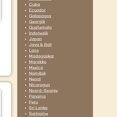
Cuba
Ecuador
Galapagos
Georgië
Guatemala
Indonesië
Japan
Java & Bali
Laos
Madagaskar
Marokko
Mexico
Namibië
Nepal
Nicaragua
Noord-Spanje
Panama
Peru
Sri Lanka
Suriname