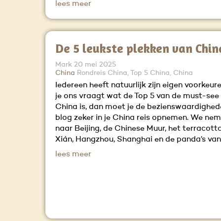
lees meer
De 5 leukste plekken van Chin
Mark
20 mei 2025
China
Rondreis China, Top 5 China, China
Iedereen heeft natuurlijk zijn eigen voorkeur
je ons vraagt wat de Top 5 van de must-see
China is, dan moet je de bezienswaardighed
blog zeker in je China reis opnemen. We ne
naar Beijing, de Chinese Muur, het terracott
Xián, Hangzhou, Shanghai en de panda’s va
lees meer