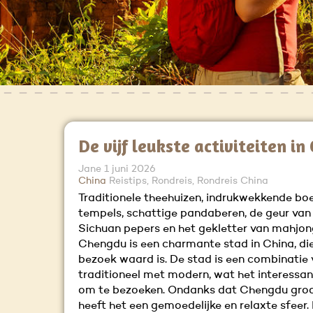
De vijf leukste activiteiten i
Jane
1 juni 2026
China
Reistips, Rondreis, Rondreis China
Traditionele theehuizen, indrukwekkende bo
tempels, schattige pandaberen, de geur van 
Sichuan pepers en het gekletter van mahjon
Chengdu is een charmante stad in China, die
bezoek waard is. De stad is een combinatie
traditioneel met modern, wat het interessa
om te bezoeken. Ondanks dat Chengdu groot
heeft het een gemoedelijke en relaxte sfeer. 