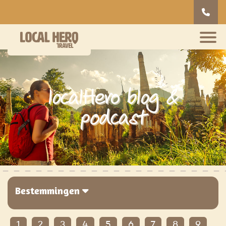
localHero blog &
podcast
Bestemmingen
1
2
3
4
5
6
7
8
9