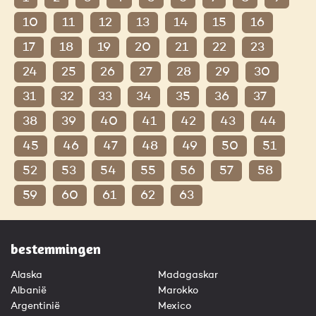
10
11
12
13
14
15
16
17
18
19
20
21
22
23
24
25
26
27
28
29
30
31
32
33
34
35
36
37
38
39
40
41
42
43
44
45
46
47
48
49
50
51
52
53
54
55
56
57
58
59
60
61
62
63
bestemmingen
Alaska
Madagaskar
Albanië
Marokko
Argentinië
Mexico