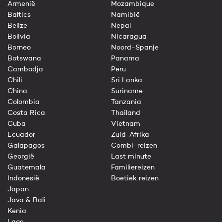
Armenië
Mozambique
Baltics
Namibië
Belize
Nepal
Bolivia
Nicaragua
Borneo
Noord-Spanje
Botswana
Panama
Cambodja
Peru
Chili
Sri Lanka
China
Suriname
Colombia
Tanzania
Costa Rica
Thailand
Cuba
Vietnam
Ecuador
Zuid-Afrika
Galapagos
Combi-reizen
Georgië
Last minute
Guatemala
Familiereizen
Indonesië
Boetiek reizen
Japan
Java & Bali
Kenia