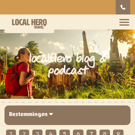
localHero blog &
podcast
Bestemmingen
1
2
3
4
5
6
7
8
9