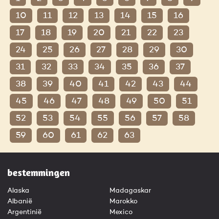
10
11
12
13
14
15
16
17
18
19
20
21
22
23
24
25
26
27
28
29
30
31
32
33
34
35
36
37
38
39
40
41
42
43
44
45
46
47
48
49
50
51
52
53
54
55
56
57
58
59
60
61
62
63
bestemmingen
Alaska
Madagaskar
Albanië
Marokko
Argentinië
Mexico