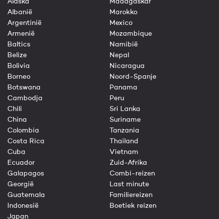
Alaska
Madagaskar
Albanië
Marokko
Argentinië
Mexico
Armenië
Mozambique
Baltics
Namibië
Belize
Nepal
Bolivia
Nicaragua
Borneo
Noord-Spanje
Botswana
Panama
Cambodja
Peru
Chili
Sri Lanka
China
Suriname
Colombia
Tanzania
Costa Rica
Thailand
Cuba
Vietnam
Ecuador
Zuid-Afrika
Galapagos
Combi-reizen
Georgië
Last minute
Guatemala
Familiereizen
Indonesië
Boetiek reizen
Japan