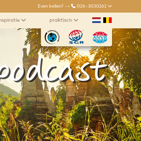
Even bellen? ->
026-3030161
nspiratie
praktisch
 podcast