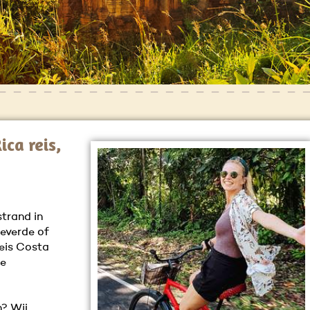
ica reis,
strand in
everde of
reis Costa
de
? Wij