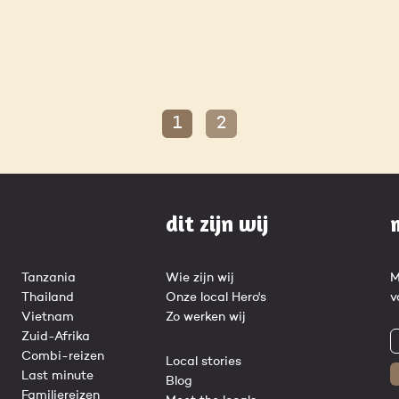
1
2
dit zijn wij
Tanzania
Wie zijn wij
M
Thailand
Onze local Hero's
v
Vietnam
Zo werken wij
Zuid-Afrika
Combi-reizen
Local stories
Last minute
Blog
Familiereizen