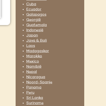
Cuba
Ecuador
Galapagos
Georgië
Guatemala
Indonesië
Japan
Java & Bali
Laos
Madagaskar
Marokko
Mexico
Namibië
Nepal
Nicaragua
Noord-Spanje
Panama
Peru
Sri Lanka
Suriname