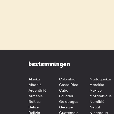
bestemmingen
Alaska
Colombia
Madagaskar
Albanië
Costa Rica
Marokko
Argentinië
Cuba
Mexico
Armenië
Ecuador
Mozambique
Baltics
Galapagos
Namibië
Belize
Georgië
Nepal
Bolivia
Guatemala
Nicaragua