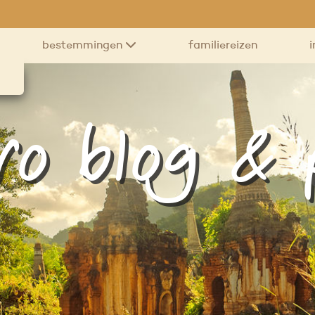
bestemmingen
familiereizen
i
ro blog &