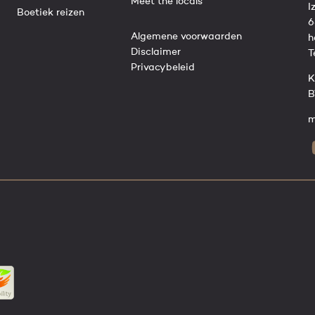
Meet the locals
I
Boetiek reizen
6
Algemene voorwaarden
h
Disclaimer
T
Privacybeleid
K
B
m