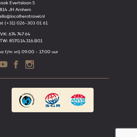
zaak Evertslaan 5
814 JH Arnhem
ello@localherotravel.nl
el:
(+31) 026-303 01 61
VK: 674 747 64
TW: 8570.14.316.B01
a t/m vrij 09:00 - 17:00 uur