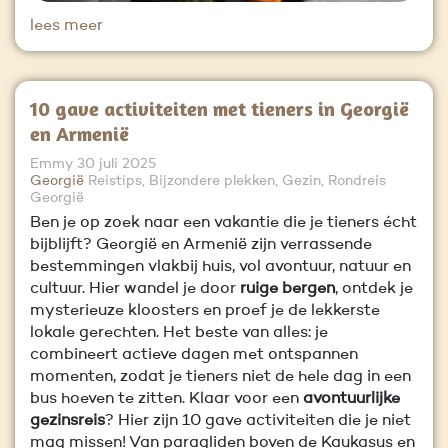
lees meer
10 gave activiteiten met tieners in Georgië
en Armenië
Emmy
30 juli 2025
Georgië
Reistips, Bijzondere plekken, Gezin, Rondreis
Georgië
Ben je op zoek naar een vakantie die je tieners écht
bijblijft? Georgië en Armenië zijn verrassende
bestemmingen vlakbij huis, vol avontuur, natuur en
cultuur. Hier wandel je door
ruige bergen
, ontdek je
mysterieuze kloosters en proef je de lekkerste
lokale gerechten. Het beste van alles: je
combineert actieve dagen met ontspannen
momenten, zodat je tieners niet de hele dag in een
bus hoeven te zitten. Klaar voor een
avontuurlijke
gezinsreis
? Hier zijn 10 gave activiteiten die je niet
mag missen! Van paragliden boven de Kaukasus en