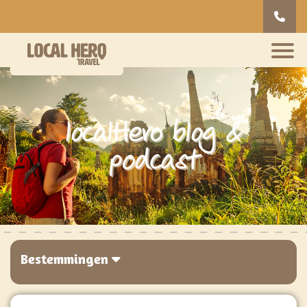
localHero blog &
podcast
Bestemmingen