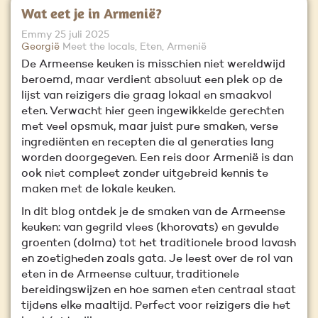
Wat eet je in Armenië?
Emmy
25 juli 2025
Georgië
Meet the locals, Eten, Armenië
De Armeense keuken is misschien niet wereldwijd
beroemd, maar verdient absoluut een plek op de
lijst van reizigers die graag lokaal en smaakvol
eten. Verwacht hier geen ingewikkelde gerechten
met veel opsmuk, maar juist pure smaken, verse
ingrediënten en recepten die al generaties lang
worden doorgegeven. Een reis door Armenië is dan
ook niet compleet zonder uitgebreid kennis te
maken met de lokale keuken.
In dit blog ontdek je de smaken van de Armeense
keuken: van gegrild vlees (khorovats) en gevulde
groenten (dolma) tot het traditionele brood lavash
en zoetigheden zoals gata. Je leest over de rol van
eten in de Armeense cultuur, traditionele
bereidingswijzen en hoe samen eten centraal staat
tijdens elke maaltijd. Perfect voor reizigers die het