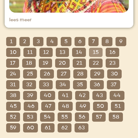
lees meer
1
2
3
4
5
6
7
8
9
10
11
12
13
14
15
16
17
18
19
20
21
22
23
24
25
26
27
28
29
30
31
32
33
34
35
36
37
38
39
40
41
42
43
44
45
46
47
48
49
50
51
52
53
54
55
56
57
58
59
60
61
62
63