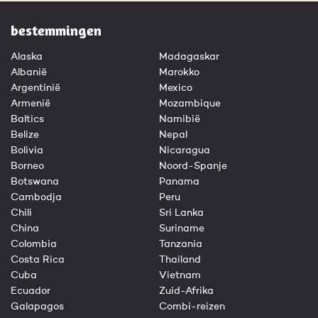
bestemmingen
Alaska
Madagaskar
Albanië
Marokko
Argentinië
Mexico
Armenië
Mozambique
Baltics
Namibië
Belize
Nepal
Bolivia
Nicaragua
Borneo
Noord-Spanje
Botswana
Panama
Cambodja
Peru
Chili
Sri Lanka
China
Suriname
Colombia
Tanzania
Costa Rica
Thailand
Cuba
Vietnam
Ecuador
Zuid-Afrika
Galapagos
Combi-reizen