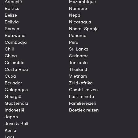
Armenië
Mozambique
Baltics
Namibië
Belize
Nepal
Bolivia
Nicaragua
Borneo
Noord-Spanje
Botswana
Panama
Cambodja
Peru
Chili
Sri Lanka
China
Suriname
Colombia
Tanzania
Costa Rica
Thailand
Cuba
Vietnam
Ecuador
Zuid-Afrika
Galapagos
Combi-reizen
Georgië
Last minute
Guatemala
Familiereizen
Indonesië
Boetiek reizen
Japan
Java & Bali
Kenia
Laos