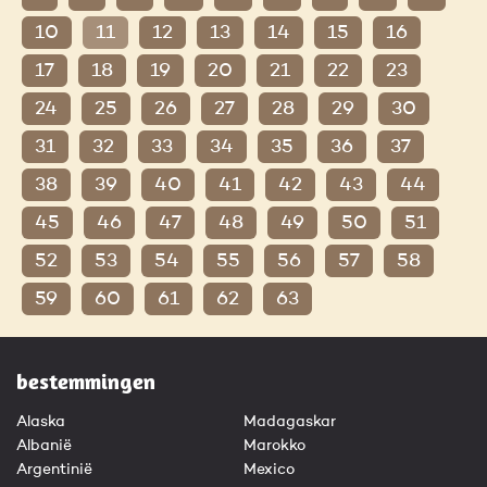
10
11
12
13
14
15
16
17
18
19
20
21
22
23
24
25
26
27
28
29
30
31
32
33
34
35
36
37
38
39
40
41
42
43
44
45
46
47
48
49
50
51
52
53
54
55
56
57
58
59
60
61
62
63
bestemmingen
Alaska
Madagaskar
Albanië
Marokko
Argentinië
Mexico