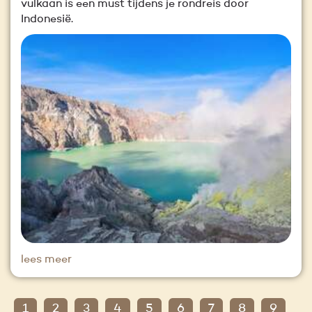
vulkaan is een must tijdens je rondreis door
Indonesië.
lees meer
1
2
3
4
5
6
7
8
9