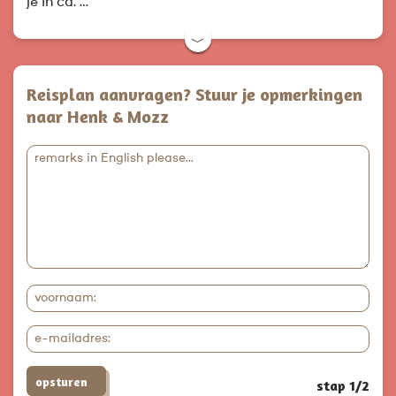
je in ca. …
﹀
Reisplan aanvragen? Stuur je opmerkingen
naar Henk & Mozz
opsturen
stap 1/2