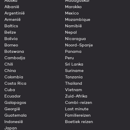
Alaska
Madagaskar
Albanië
Marokko
Argentinië
Mexico
Armenië
Mozambique
Baltics
Namibië
Belize
Nepal
Bolivia
Nicaragua
Borneo
Noord-Spanje
Botswana
Panama
Cambodja
Peru
Chili
Sri Lanka
China
Suriname
Colombia
Tanzania
Costa Rica
Thailand
Cuba
Vietnam
Ecuador
Zuid-Afrika
Galapagos
Combi-reizen
Georgië
Last minute
Guatemala
Familiereizen
Indonesië
Boetiek reizen
Japan