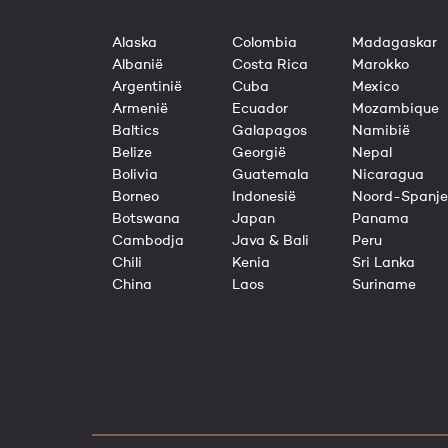
Alaska
Colombia
Madagaskar
Albanië
Costa Rica
Marokko
Argentinië
Cuba
Mexico
Armenië
Ecuador
Mozambique
Baltics
Galapagos
Namibië
Belize
Georgië
Nepal
Bolivia
Guatemala
Nicaragua
Borneo
Indonesië
Noord-Spanje
Botswana
Japan
Panama
Cambodja
Java & Bali
Peru
Chili
Kenia
Sri Lanka
China
Laos
Suriname