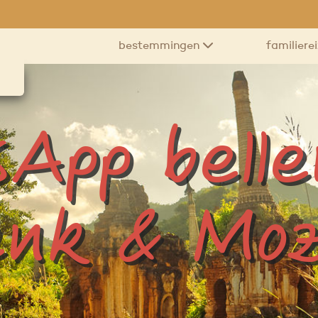
bestemmingen
familiere
App bell
enk & Moz