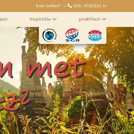
Even bellen? ->
026-3030161
izen
inspiratie
praktisch
en met
z?