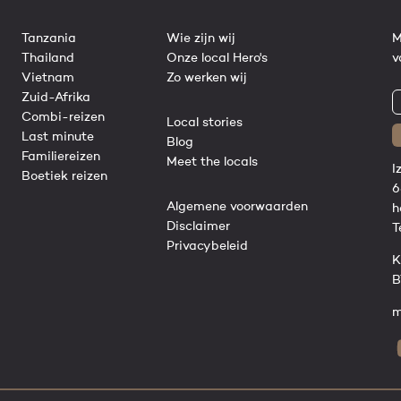
Tanzania
Wie zijn wij
M
Thailand
Onze local Hero's
v
Vietnam
Zo werken wij
Zuid-Afrika
Combi-reizen
Local stories
Last minute
Blog
Familiereizen
Meet the locals
I
Boetiek reizen
6
Algemene voorwaarden
h
Disclaimer
T
Privacybeleid
K
B
m