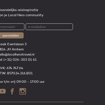
aandelijks reisinspiratie
an je Local Hero community
aanmelden
zaak Evertslaan 5
814 JH Arnhem
ello@localherotravel.nl
el:
(+31) 026-303 01 61
VK: 674 747 64
TW: 8570.14.316.B01
a t/m vrij 09:00 - 17:00 uur