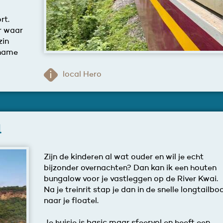
rt.
er waar
zin
ename
local Hero
l
Zijn de kinderen al wat ouder en wil je echt
bijzonder overnachten? Dan kan ik een houten
bungalow voor je vastleggen op de River Kwai.
Na je treinrit stap je dan in de snelle longtailbo
naar je floatel.