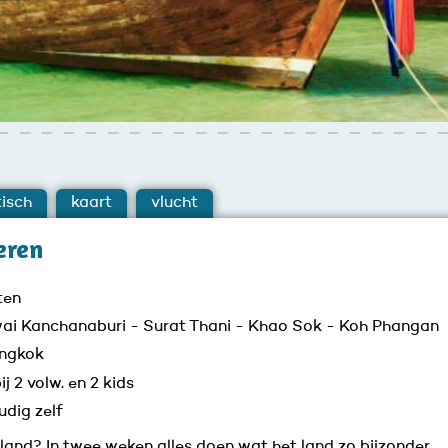
isch
kaart
vlucht
eren
ten
wai Kanchanaburi - Surat Thani - Khao Sok - Koh Phangan
angkok
ij 2 volw. en 2 kids
udig zelf
iland? In twee weken alles doen wat het land zo bijzonder