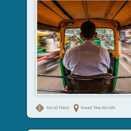
local Hero
meet the locals