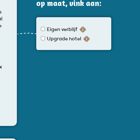
op maat, vink aan:
s
al
e
Eigen verblijf
Upgrade hotel
x