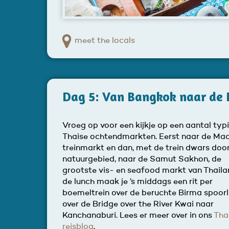
meet the locals
Dag 5: Van Bangkok naar de R
Vroeg op voor een kijkje op een aantal typ
Thaise ochtendmarkten. Eerst naar de Ma
treinmarkt en dan, met de trein dwars doo
natuurgebied, naar de Samut Sakhon, de
grootste vis- en seafood markt van Thaila
de lunch maak je ’s middags een rit per
boemeltrein over de beruchte Birma spoorli
over de Bridge over the River Kwai naar
Kanchanaburi. Lees er meer over in ons
Tha
reisblog
.