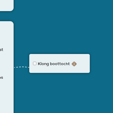
st
Klong boottocht
es