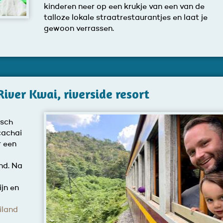
kinderen neer op een krukje van een van de
talloze lokale straatrestaurantjes en laat je
gewoon verrassen.
iver Kwai, riverside resort
isch
cachai
r een
nd. Na
jn en
iland