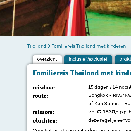
Thailand
Familiereis Thailand met kinderen
overzicht
inclusief/exclusief
prakt
Familiereis Thailand met kind
reisduur:
15 dagen / 14 nach
route:
Bangkok - River K
of Koh Samet - B
reissom:
€ 1830,-
v.a.
p.p. b
vluchten:
deze regel je eenvo
Voor het eerst een met je kinderen naar Tha