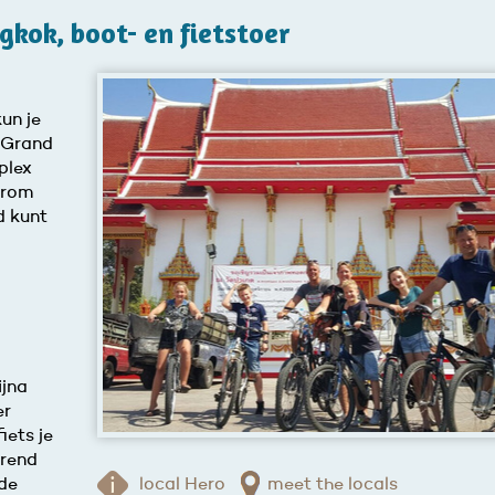
kok, boot- en fietstoer
un je
t Grand
plex
 erom
d kunt
ijna
er
iets je
erend
de
local Hero
meet the locals