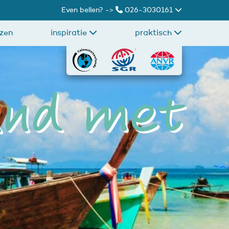
Even bellen? ->
026-3030161
izen
inspiratie
praktisch
land met