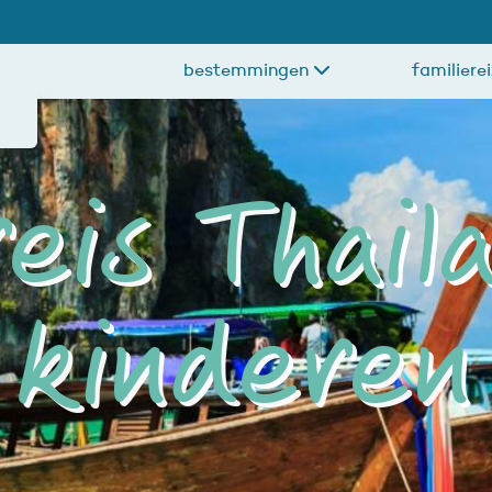
bestemmingen
familiere
reis Thai
kinderen