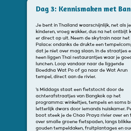
Dag 3: Kennismaken met Bang
Je bent in Thailand waarschijnlijk, net als je
kinderen, vroeg wakker, dus na het ontbijt k
er direct op uit. Neem de skytrain naar he
Palace: ondanks de drukte een tempelcom
dat je niet over mag slaan. In de straatjes
heen liggen Thai restaurantjes waar je goe
lunchen. Loop vandaar naar de liggende
Boeddha Wat Po of ga naar de Wat Arun
tempel, direct aan de rivier.
’s Middags staat een fietstocht door de
achterafstraatjes van Bangkok op het
programma: winkeltjes, tempels en soms b
letterlijk dwars door iemands huiskamer. P
boot steek je de Chao Praya rivier over en f
over smalle groene fietspaden, langs blikk
gouden tempeldaken, fruitplantages en ou