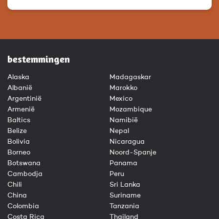
bestemmingen
Alaska
Madagaskar
Albanië
Marokko
Argentinië
Mexico
Armenië
Mozambique
Baltics
Namibië
Belize
Nepal
Bolivia
Nicaragua
Borneo
Noord-Spanje
Botswana
Panama
Cambodja
Peru
Chili
Sri Lanka
China
Suriname
Colombia
Tanzania
Costa Rica
Thailand