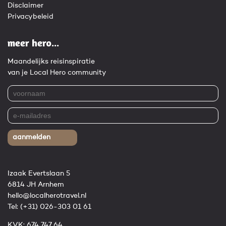
Disclaimer
Privacybeleid
meer hero...
Maandelijks reisinspiratie
van je Local Hero community
aanmelden
Izaak Evertslaan 5
6814 JH Arnhem
hello@localherotravel.nl
Tel:
(+31) 026-303 01 61
KVK: 674 747 64