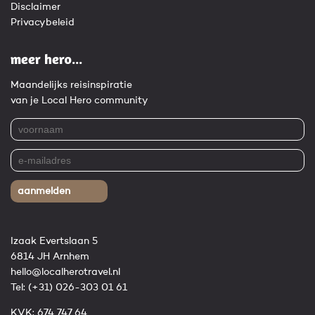
Disclaimer
Privacybeleid
meer hero...
Maandelijks reisinspiratie
van je Local Hero community
aanmelden
Izaak Evertslaan 5
6814 JH Arnhem
hello@localherotravel.nl
Tel:
(+31) 026-303 01 61
KVK: 674 747 64