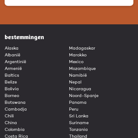
bestemmingen
Alaska
Madagaskar
Albanië
Marokko
Argentinië
Mexico
Armenië
Mozambique
Baltics
Namibië
Belize
Nepal
Bolivia
Nicaragua
Borneo
Noord-Spanje
Botswana
Panama
Cambodja
Peru
Chili
Sri Lanka
China
Suriname
Colombia
Tanzania
Costa Rica
Thailand