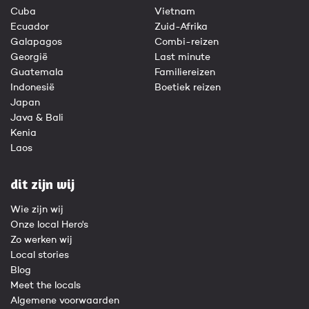
Cuba
Vietnam
Ecuador
Zuid-Afrika
Galapagos
Combi-reizen
Georgië
Last minute
Guatemala
Familiereizen
Indonesië
Boetiek reizen
Japan
Java & Bali
Kenia
Laos
dit zijn wij
Wie zijn wij
Onze local Hero's
Zo werken wij
Local stories
Blog
Meet the locals
Algemene voorwaarden