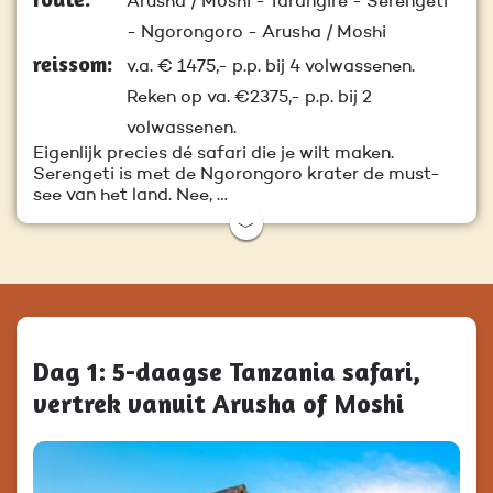
Arusha / Moshi - Tarangire - Serengeti
- Ngorongoro - Arusha / Moshi
reissom:
v.a.
€ 1475,-
p.p. bij 4 volwassenen.
Reken op va. €2375,- p.p. bij 2
volwassenen.
Eigenlijk precies dé safari die je wilt maken.
Serengeti is met de Ngorongoro krater de must-
see van het land. Nee, …
﹀
Dag 1: 5-daagse Tanzania safari,
vertrek vanuit Arusha of Moshi