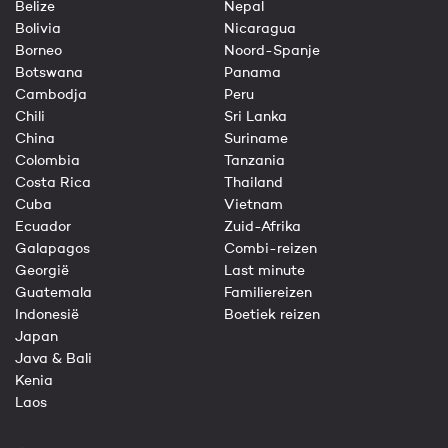
Belize
Nepal
Bolivia
Nicaragua
Borneo
Noord-Spanje
Botswana
Panama
Cambodja
Peru
Chili
Sri Lanka
China
Suriname
Colombia
Tanzania
Costa Rica
Thailand
Cuba
Vietnam
Ecuador
Zuid-Afrika
Galapagos
Combi-reizen
Georgië
Last minute
Guatemala
Familiereizen
Indonesië
Boetiek reizen
Japan
Java & Bali
Kenia
Laos