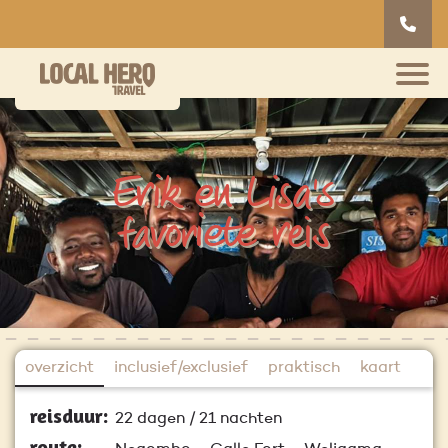
Erik en Lisa's
favoriete reis
overzicht
inclusief/exclusief
praktisch
kaart
reisduur:
22 dagen / 21 nachten
route: