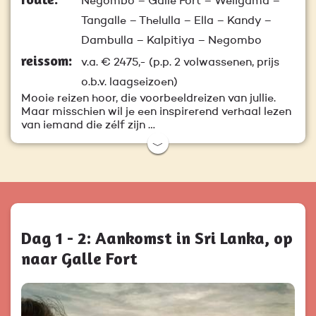
Negombo – Galle Fort – Weligama –
Tangalle – Thelulla – Ella – Kandy –
Dambulla – Kalpitiya – Negombo
reissom:
v.a.
€ 2475,-
(p.p. 2 volwassenen, prijs
o.b.v. laagseizoen)
Mooie reizen hoor, die voorbeeldreizen van jullie.
Maar misschien wil je een inspirerend verhaal lezen
van iemand die zélf zijn …
﹀
Dag 1 - 2: Aankomst in Sri Lanka, op
naar Galle Fort