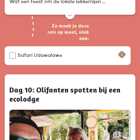
Wat een feest om de lokale lekkernijen …
﹀
Zo maak je deze
reis op maat, vink
aan:
Safari Udawalawe
Dag 10: Olifanten spotten bij een
ecolodge