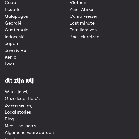
Cuba
Vietnam
Ecuador
Zuid-Afrika
Galapagos
Combi-reizen
Georgië
Last minute
Guatemala
Familiereizen
Indonesië
Boetiek reizen
Japan
Java & Bali
Kenia
Laos
dit zijn wij
Wie zijn wij
Onze local Hero's
Zo werken wij
Local stories
Blog
Meet the locals
Algemene voorwaarden