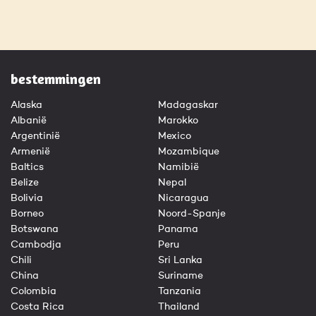
bestemmingen
Alaska
Madagaskar
Albanië
Marokko
Argentinië
Mexico
Armenië
Mozambique
Baltics
Namibië
Belize
Nepal
Bolivia
Nicaragua
Borneo
Noord-Spanje
Botswana
Panama
Cambodja
Peru
Chili
Sri Lanka
China
Suriname
Colombia
Tanzania
Costa Rica
Thailand