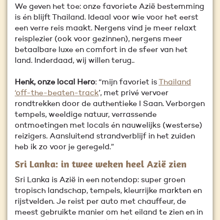
We geven het toe: onze favoriete Azië bestemming
is én blijft Thailand. Ideaal voor wie voor het eerst
een verre reis maakt. Nergens vind je meer relaxt
reisplezier (ook voor gezinnen), nergens meer
betaalbare luxe en comfort in de sfeer van het
land. Inderdaad, wij willen terug..
Henk, onze local Hero
: “mijn favoriet is
Thailand
‘off-the-beaten-track
’, met privé vervoer
rondtrekken door de authentieke I Saan. Verborgen
tempels, weeldige natuur, verrassende
ontmoetingen met locals én nauwelijks (westerse)
reizigers. Aansluitend strandverblijf in het zuiden
heb ik zo voor je geregeld.”
Sri Lanka: in twee weken heel Azië zien
Sri Lanka is Azië in een notendop: super groen
tropisch landschap, tempels, kleurrijke markten en
rijstvelden. Je reist per auto met chauffeur, de
meest gebruikte manier om het eiland te zien en in