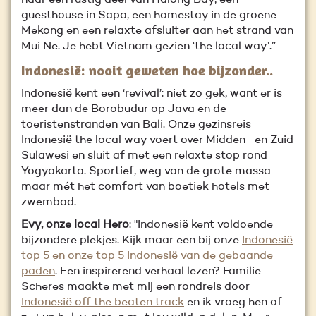
naar een rustig deel van Halong Bay, een
guesthouse in Sapa, een homestay in de groene
Mekong en een relaxte afsluiter aan het strand van
Mui Ne. Je hebt Vietnam gezien ‘the local way’.”
Indonesië: nooit geweten hoe bijzonder..
Indonesië kent een ‘revival’: niet zo gek, want er is
meer dan de Borobudur op Java en de
toeristenstranden van Bali. Onze gezinsreis
Indonesië the local way voert over Midden- en Zuid
Sulawesi en sluit af met een relaxte stop rond
Yogyakarta. Sportief, weg van de grote massa
maar mét het comfort van boetiek hotels met
zwembad.
Evy, onze local Hero
: "Indonesië kent voldoende
bijzondere plekjes. Kijk maar een bij onze
Indonesië
top 5 en onze top 5 Indonesië van de gebaande
paden
. Een inspirerend verhaal lezen? Familie
Scheres maakte met mij een rondreis door
Indonesië off the beaten track
en ik vroeg hen of