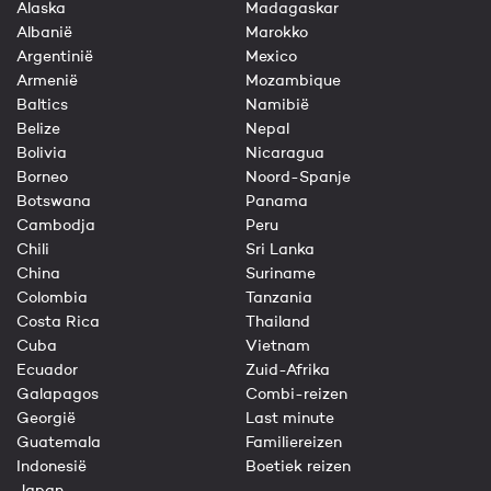
Alaska
Madagaskar
Albanië
Marokko
Argentinië
Mexico
Armenië
Mozambique
Baltics
Namibië
Belize
Nepal
Bolivia
Nicaragua
Borneo
Noord-Spanje
Botswana
Panama
Cambodja
Peru
Chili
Sri Lanka
China
Suriname
Colombia
Tanzania
Costa Rica
Thailand
Cuba
Vietnam
Ecuador
Zuid-Afrika
Galapagos
Combi-reizen
Georgië
Last minute
Guatemala
Familiereizen
Indonesië
Boetiek reizen