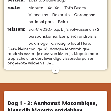
2027 (op aanvraag)
route:
Maputo - Xai Xai - Tofo Beach -
Vilanculos - Bazaruto - Gorongosa
national park - Beira
reissom:
v.a.
€ 4030,-
p.p. bij 2 volwassenen / 2
persoonskamer. Een privé rondreis is
ook mogelijk, vraag je local Hero.
Deze kleinschalige 16-daagse Mozambique
rondreis neemt je mee van kleurrijk Maputo naar
tropische eilanden, levendige vissersdorpen en
ongerepte wildernis. Je …
﹀
Dag 1 - 2: Aankomst Mozambique,
kleurrijk Maputo ontdekken