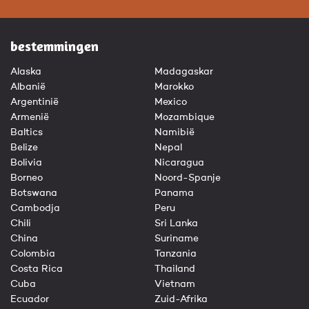
bestemmingen
Alaska
Madagaskar
Albanië
Marokko
Argentinië
Mexico
Armenië
Mozambique
Baltics
Namibië
Belize
Nepal
Bolivia
Nicaragua
Borneo
Noord-Spanje
Botswana
Panama
Cambodja
Peru
Chili
Sri Lanka
China
Suriname
Colombia
Tanzania
Costa Rica
Thailand
Cuba
Vietnam
Ecuador
Zuid-Afrika