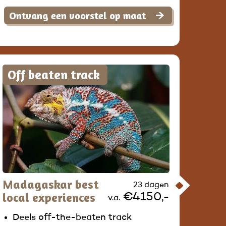
Ontvang een voorstel op maat
Off beaten track
Madagaskar best
23 dagen
local experiences
€4150,-
v.a.
Deels off-the-beaten track