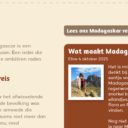
Lees ons Madagaskar rei
agascar is een
Wat maakt Madaga
aan. Een ieder die
tie ambiëren raden
Eline
4 oktober 2025
Het is mi
denkt bij
eis
eentje vo
Madagask
regenwou
snorkel b
r het afwisselende
eilandjes
 de bevolking was
flora en 
de armoede die
vinden.
 soms niet meer dan
Nog niet
nu, reed
je naar 