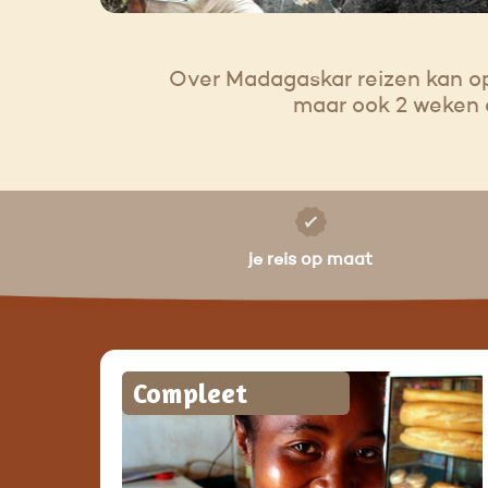
Over Madagaskar reizen kan o
maar ook 2 weken c
je reis op maat
Compleet