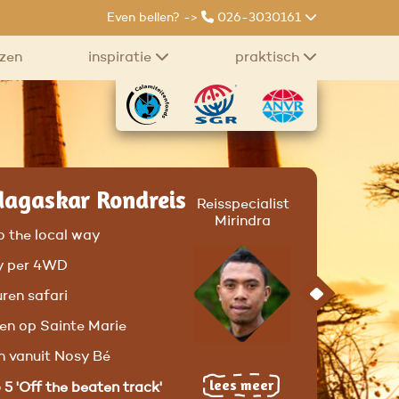
Even bellen? ->
026-3030161
izen
inspiratie
praktisch
agaskar Rondreis
Reisspecialist
Mirindra
 the local way
y per 4WD
ren safari
en op Sainte Marie
n vanuit Nosy Bé
lees meer
 5 'Off the beaten track'