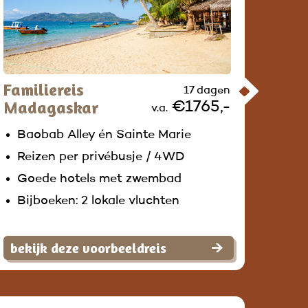
Familiereis
17 dagen
Madagaskar
€1765,-
v.a.
Baobab Alley én Sainte Marie
Reizen per privébusje / 4WD
Goede hotels met zwembad
Bijboeken: 2 lokale vluchten
bekijk deze voorbeeldreis