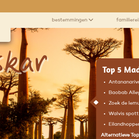
bestemmingen
familiere
kar
Top 5 Mad
Antananarivo
Baobab Alle
Zoek de lemu
Walvis spott
Eilandhoppe
Alternatieve Top