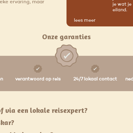
ieke ervaring, maar
je wat je
eiland.
lees meer
Onze garanties
en
verantwoord op reis
24/7 lokaal contact
ne
f via een lokale reisexpert?
skar?