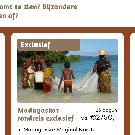
 komt te zien? Bijzondere
en af?
Exclusief
Madagaskar
16 dagen
rondreis exclusief
€2750,-
v.a.
Madagaskar Magical North