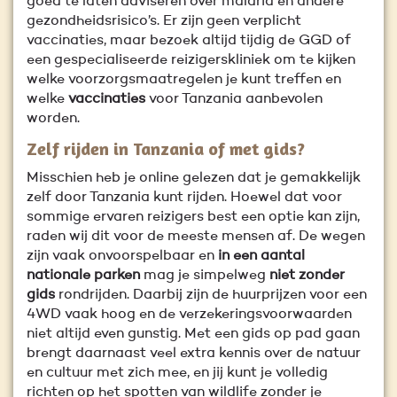
goed te laten adviseren over malaria en andere
gezondheidsrisico’s. Er zijn geen verplicht
vaccinaties, maar bezoek altijd tijdig de GGD of
een gespecialiseerde reizigerskliniek om te kijken
welke voorzorgsmaatregelen je kunt treffen en
welke
vaccinaties
voor Tanzania aanbevolen
worden.
Zelf rijden in Tanzania of met gids?
Misschien heb je online gelezen dat je gemakkelijk
zelf door Tanzania kunt rijden. Hoewel dat voor
sommige ervaren reizigers best een optie kan zijn,
raden wij dit voor de meeste mensen af. De wegen
zijn vaak onvoorspelbaar en
in een aantal
nationale parken
mag je simpelweg
niet zonder
gids
rondrijden. Daarbij zijn de huurprijzen voor een
4WD vaak hoog en de verzekeringsvoorwaarden
niet altijd even gunstig. Met een gids op pad gaan
brengt daarnaast veel extra kennis over de natuur
en cultuur met zich mee, en jij kunt je volledig
richten op het spotten van wildlife zonder je