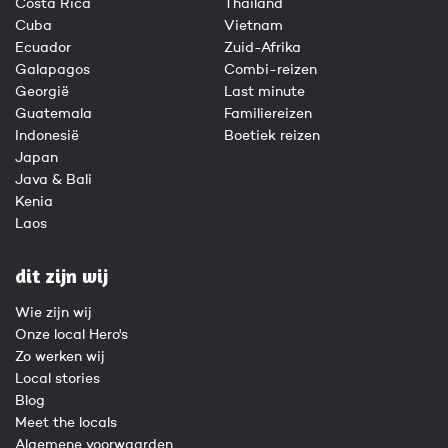
Costa Rica
Thailand
Cuba
Vietnam
Ecuador
Zuid-Afrika
Galapagos
Combi-reizen
Georgië
Last minute
Guatemala
Familiereizen
Indonesië
Boetiek reizen
Japan
Java & Bali
Kenia
Laos
dit zijn wij
Wie zijn wij
Onze local Hero's
Zo werken wij
Local stories
Blog
Meet the locals
Algemene voorwaarden