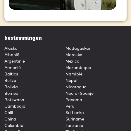
bestemmingen
Alaska
Madagaskar
Albanië
Marokko
Argentinië
Mexico
Armenië
Mozambique
Baltics
Namibië
Belize
Nepal
Bolivia
Nicaragua
Borneo
Noord-Spanje
Botswana
Panama
Cambodja
Peru
Chili
Sri Lanka
China
Suriname
Colombia
Tanzania