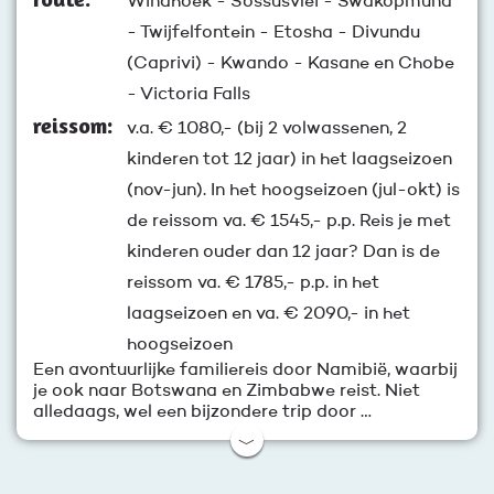
Windhoek - Sossusvlei - Swakopmund
- Twijfelfontein - Etosha - Divundu
(Caprivi) - Kwando - Kasane en Chobe
- Victoria Falls
reissom:
v.a.
€ 1080,-
(bij 2 volwassenen, 2
kinderen tot 12 jaar) in het laagseizoen
(nov-jun). In het hoogseizoen (jul-okt) is
de reissom va. € 1545,- p.p. Reis je met
kinderen ouder dan 12 jaar? Dan is de
reissom va. € 1785,- p.p. in het
laagseizoen en va. € 2090,- in het
hoogseizoen
Een avontuurlijke familiereis door Namibië, waarbij
je ook naar Botswana en Zimbabwe reist. Niet
alledaags, wel een bijzondere trip door …
﹀