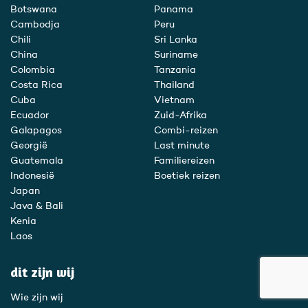
Botswana
Panama
Cambodja
Peru
Chili
Sri Lanka
China
Suriname
Colombia
Tanzania
Costa Rica
Thailand
Cuba
Vietnam
Ecuador
Zuid-Afrika
Galapagos
Combi-reizen
Georgië
Last minute
Guatemala
Familiereizen
Indonesië
Boetiek reizen
Japan
Java & Bali
Kenia
Laos
dit zijn wij
Wie zijn wij