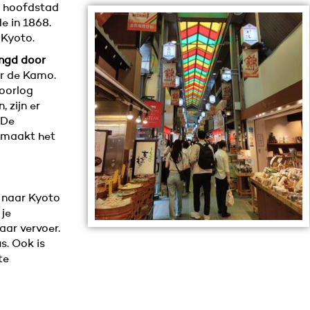
e hoofdstad
e in 1868.
 Kyoto.
ngd door
er de Kamo.
oorlog
 zijn er
 De
 maakt het
naar Kyoto
 je
ar vervoer.
s. Ook is
te