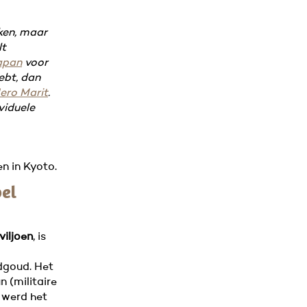
ken, maar
lt
apan
voor
hebt, dan
Hero Marit
.
ividuele
n in Kyoto.
el
iljoen
, is
adgoud. Het
n (militaire
, werd het