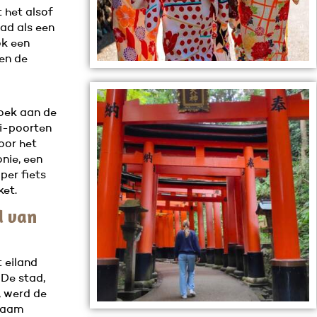
t het alsof
tad als een
ok een
en de
oek aan de
ii-poorten
oor het
nie, een
er fiets
ket.
d van
 eiland
 De stad,
, werd de
 naam