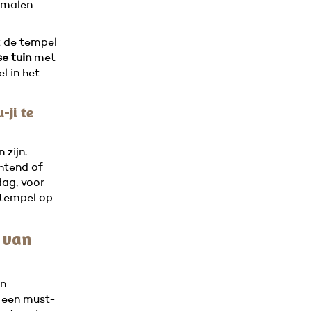
 malen
t de tempel
e tuin
met
l in het
-ji te
 zijn.
htend of
dag, voor
 tempel op
 van
en
s een must-