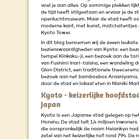
voel je aan alles. Op sommige plekken lijk
de tijd heeft stilgestaan en ervaar je de s
openluchtmuseum. Maar de stad heeft o
moderne kant, met kunst, matchatentjes 
Kyoto Tower.
In dit blog benoemen wij de zeven leukste
bezienswaardigheden van Kyoto: een bez
tempel Kinkaku-ji, een bezoek aan de tor
van Fushimi Inari-taisha, een wandeling d
Gion District, een traditionele theeceremo
bezoek aan het bamboebos Arashiyama, p
door de stad en lokaal eten in Nishiki Mar
Kyoto - keizerlijke hoofdsta
Japan
Kyoto is een Japanse stad gelegen op het
Honshu. De stad telt 1,4 miljoen inwoners.
die oorspronkelijk de naam Heiankyo had
zetel van het keizerlijke hof rond 794. De