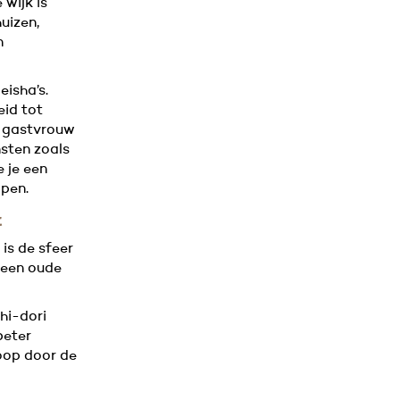
e wijk is
uizen,
n
eisha’s.
eid tot
e gastvrouw
sten zoals
e je een
open.
t
is de sfeer
n een oude
hi-dori
beter
Loop door de