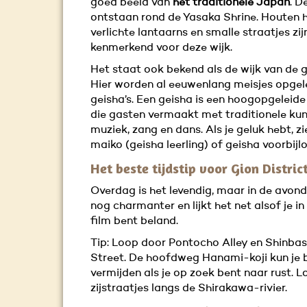
goed beeld van
het traditionele Japan
. D
ontstaan rond de Yasaka Shrine. Houten h
verlichte lantaarns en smalle straatjes zij
kenmerkend voor deze wijk.
Het staat ook bekend als de wijk van de g
Hier worden al eeuwenlang meisjes opgel
geisha’s. Een geisha is een hoogopgeleid
die gasten vermaakt met traditionele kun
muziek, zang en dans. Als je geluk hebt, zi
maiko (geisha leerling) of geisha voorbijl
Het beste tijdstip voor Gion Distric
Overdag is het levendig, maar in de avond 
nog charmanter en lijkt het net alsof je i
film bent beland.
Tip: Loop door Pontocho Alley en Shinbas
Street. De hoofdweg Hanami-koji kun je 
vermijden als je op zoek bent naar rust. 
zijstraatjes langs de Shirakawa-rivier.