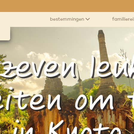
bestemmingen
familiere
zeven leu
teiten om 
in Kyoto