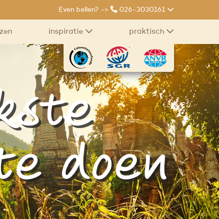
Even bellen? ->
026-3030161
izen
inspiratie
praktisch
kste
te doen