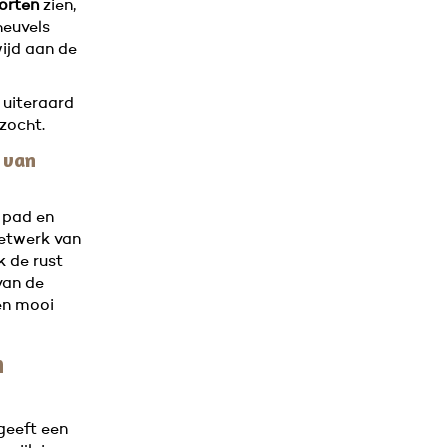
orten
zien,
heuvels
wijd aan de
 uiteraard
zocht.
 van
 pad en
netwerk van
 de rust
van de
een mooi
n
geeft een