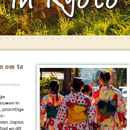
en om te
informatie
ige
rouwen in
, prachtige
to-
 van Japan.
tad en dit