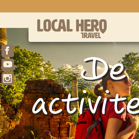
De 
activi