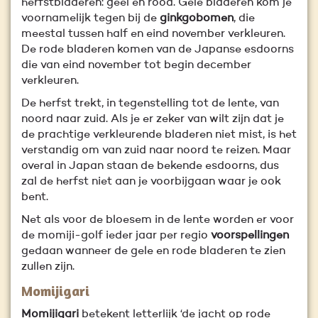
herfstbladeren: geel en rood. Gele bladeren kom je
voornamelijk tegen bij de
ginkgobomen
, die
meestal tussen half en eind november verkleuren.
De rode bladeren komen van de Japanse esdoorns
die van eind november tot begin december
verkleuren.
De herfst trekt, in tegenstelling tot de lente, van
noord naar zuid. Als je er zeker van wilt zijn dat je
de prachtige verkleurende bladeren niet mist, is het
verstandig om van zuid naar noord te reizen. Maar
overal in Japan staan de bekende esdoorns, dus
zal de herfst niet aan je voorbijgaan waar je ook
bent.
Net als voor de bloesem in de lente worden er voor
de momiji-golf ieder jaar per regio
voorspellingen
gedaan wanneer de gele en rode bladeren te zien
zullen zijn.
Momijigari
Momijigari
betekent letterlijk ‘de jacht op rode