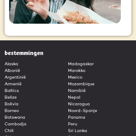
bestemmingen
Alaska
Madagaskar
Albanië
Marokko
Argentinië
Mexico
Armenië
Mozambique
Baltics
Namibië
Belize
Nepal
Bolivia
Nicaragua
Borneo
Noord-Spanje
Botswana
Panama
Cambodja
Peru
Chili
Sri Lanka