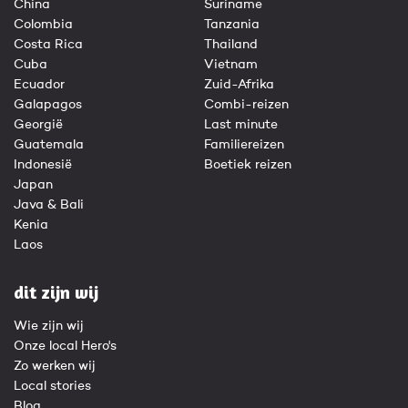
China
Suriname
Colombia
Tanzania
Costa Rica
Thailand
Cuba
Vietnam
Ecuador
Zuid-Afrika
Galapagos
Combi-reizen
Georgië
Last minute
Guatemala
Familiereizen
Indonesië
Boetiek reizen
Japan
Java & Bali
Kenia
Laos
dit zijn wij
Wie zijn wij
Onze local Hero's
Zo werken wij
Local stories
Blog