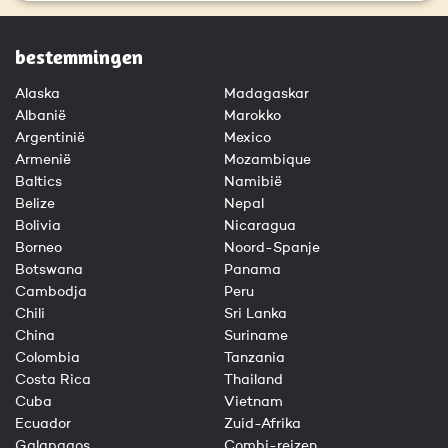
bestemmingen
Alaska
Madagaskar
Albanië
Marokko
Argentinië
Mexico
Armenië
Mozambique
Baltics
Namibië
Belize
Nepal
Bolivia
Nicaragua
Borneo
Noord-Spanje
Botswana
Panama
Cambodja
Peru
Chili
Sri Lanka
China
Suriname
Colombia
Tanzania
Costa Rica
Thailand
Cuba
Vietnam
Ecuador
Zuid-Afrika
Galapagos
Combi-reizen