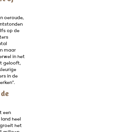
en oeroude,
 ontstonden
lfs op de
ters
ntal
en maar
rwel in het
t gelooft,
kleurige
ers in de
rken’’.
 de
st een
 land heel
groeit het