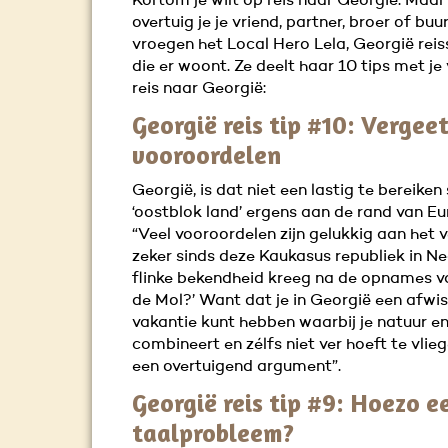
Kortom je wilt op reis naar Georgië. Maar
overtuig je je vriend, partner, broer of b
vroegen het Local Hero Lela, Georgië reis
die er woont. Ze deelt haar 10 tips met je
reis naar Georgië:
Georgië reis tip #10: Vergeet
vooroordelen
Georgië, is dat niet een lastig te bereiken
‘oostblok land’ ergens aan de rand van Eu
“Veel vooroordelen zijn gelukkig aan het v
zeker sinds deze Kaukasus republiek in N
flinke bekendheid kreeg na de opnames va
de Mol?’ Want dat je in Georgië een afwi
vakantie kunt hebben waarbij je natuur en
combineert en zélfs niet ver hoeft te vlieg
een overtuigend argument”.
Georgië reis tip #9: Hoezo e
taalprobleem?