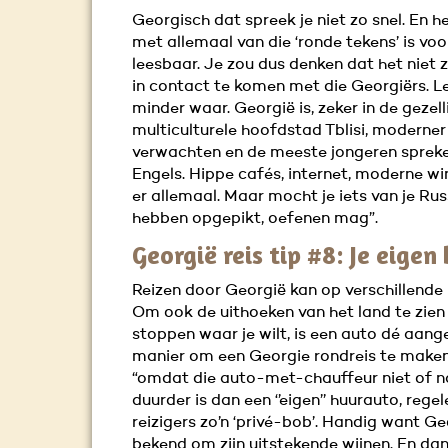
Georgisch dat spreek je niet zo snel. En he
met allemaal van die ‘ronde tekens’ is voo
leesbaar. Je zou dus denken dat het niet z
in contact te komen met die Georgiërs. Lel
minder waar. Georgië is, zeker in de gezell
multiculturele hoofdstad Tblisi, moderner
verwachten en de meeste jongeren sprek
Engels. Hippe cafés, internet, moderne win
er allemaal. Maar mocht je iets van je Ru
hebben opgepikt, oefenen mag”.
Georgië reis tip #8: Je eigen
Reizen door Georgië kan op verschillende
Om ook de uithoeken van het land te zien
stoppen waar je wilt, is een auto dé aan
manier om een Georgie rondreis te maken.
“omdat die auto-met-chauffeur niet of n
duurder is dan een ‘’eigen’’ huurauto, regel
reizigers zo’n ‘privé-bob’. Handig want G
bekend om zijn uitstekende wijnen. En dan 