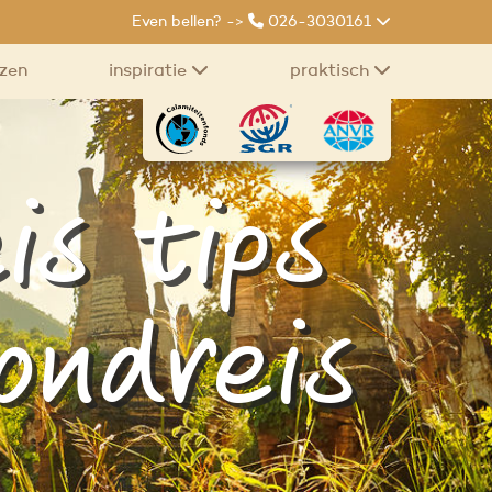
Even bellen? ->
026-3030161
izen
inspiratie
praktisch
is tips
rondreis