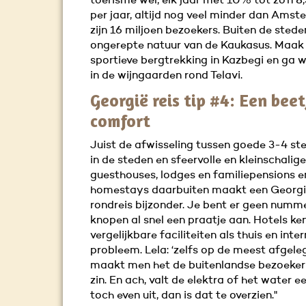
toerisme wel, elk jaar met 10% tot zo’n 8,
per jaar, altijd nog veel minder dan Ams
zijn 16 miljoen bezoekers. Buiten de stede
ongerepte natuur van de Kaukasus. Maak
sportieve bergtrekking in Kazbegi en ga 
in de wijngaarden rond Telavi.
Georgië reis tip #4: Een beet
comfort
Juist de afwisseling tussen goede 3-4 ste
in de steden en sfeervolle en kleinschalige
guesthouses, lodges en familiepensions e
homestays daarbuiten maakt een Georg
rondreis bijzonder. Je bent er geen numme
knopen al snel een praatje aan. Hotels ke
vergelijkbare faciliteiten als thuis en inte
probleem. Lela: ‘zelfs op de meest afgele
maakt men het de buitenlandse bezoeker 
zin. En ach, valt de elektra of het water e
toch even uit, dan is dat te overzien."