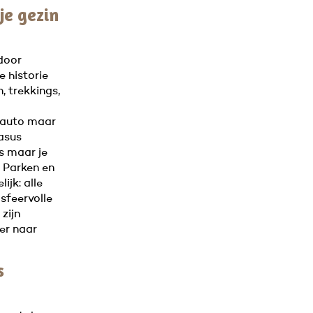
je gezin
door
e historie
, trekkings,
e auto maar
asus
rs maar je
e Parken en
ijk: alle
 sfeervolle
zijn
der naar
s