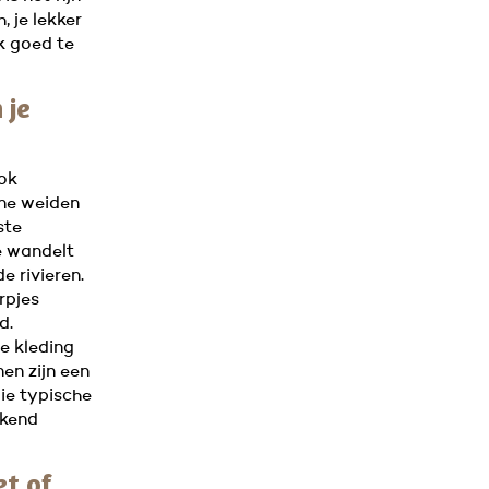
 je lekker
ok goed te
 je
ook
ine weiden
ste
Je wandelt
 rivieren.
orpjes
d.
e kleding
en zijn een
die typische
kend
et of