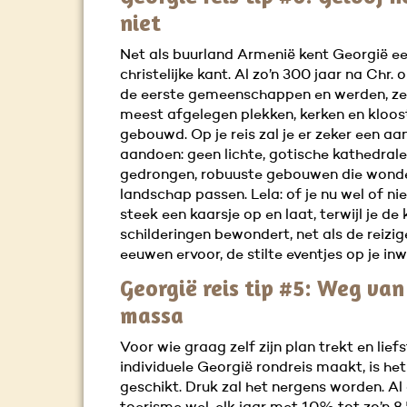
niet
Net als buurland Armenië kent Georgië e
christelijke kant. Al zo’n 300 jaar na Chr.
de eerste gemeenschappen en werden, ze
meest afgelegen plekken, kerken en kloos
gebouwd. Op je reis zal je er zeker een aa
aandoen: geen lichte, gotische kathedral
gedrongen, robuuste gebouwen die wonde
landschap passen. Lela: of je nu wel of nie
steek een kaarsje op en laat, terwijl je de 
schilderingen bewondert, net als de reizig
eeuwen ervoor, de stilte eventjes op je inwe
Georgië reis tip #5: Weg van
massa
Voor wie graag zelf zijn plan trekt en lief
individuele Georgië rondreis maakt, is het
geschikt. Druk zal het nergens worden. Al 