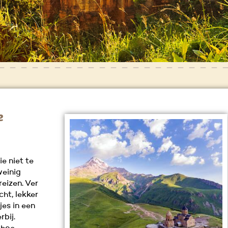
e
e niet te
weinig
eizen. Ver
cht, lekker
jes in een
rbij.