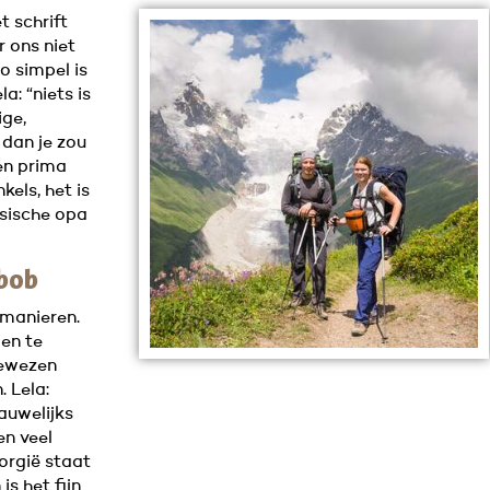
t schrift
r ons niet
o simpel is
a: “niets is
ige,
 dan je zou
en prima
kels, het is
ssische opa
 bob
 manieren.
 en te
gewezen
 Lela:
auwelijks
en veel
eorgië staat
is het fijn