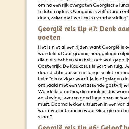
om na een rijk overgoten Georgische lunch,
te laten rijden. Overigens is zelf sturen o
doen, zeker met wat extra voorbereiding”.
Georgië reis tip #7: Denk aan
voeten
Het is niet alleen rijden, want Georgië is 
wandelen. Door groene, hooggelegen alp
die niets hebben van het toch wat gepolij
Oostenrijk. De Kaukasus is écht en ruig. 
door dichte bossen en langs snelstromende
Lela: “als reiziger wordt je in afgelegen d
onthaald met een verrassende gastvrijhei
Wandelkilometers, die maak je, dus warm
en stevige, tevoren goed ingelopen schoen
must. Daarna lekker uitrusten in een van 
warmwater bronnen waar Georgië om be
staat”.
Georgië reis tip #6: Geloof h