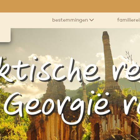
bestemmingen
familiere
ktische re
 Georgië 