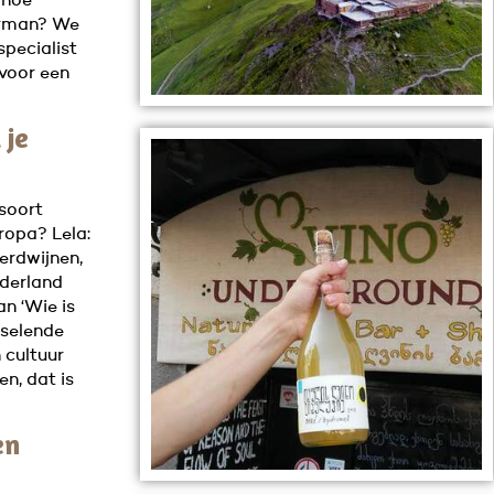
 hoe
uurman? We
specialist
 voor een
 je
 soort
ropa? Lela:
erdwijnen,
ederland
n ‘Wie is
sselende
 cultuur
en, dat is
en