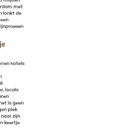
5 miljoen
terdam met
n lonkt de
 een
wijnproeven
je
rren hotels
n
ië
r, locals
nnen
rnet is geen
gen plek
naar zijn
en keertje