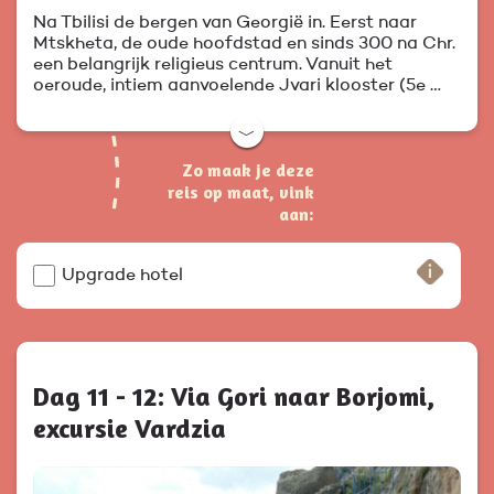
Na Tbilisi de bergen van Georgië in. Eerst naar
Mtskheta, de oude hoofdstad en sinds 300 na Chr.
een belangrijk religieus centrum. Vanuit het
oeroude, intiem aanvoelende Jvari klooster (5e …
﹀
Zo maak je deze
reis op maat, vink
aan:
Upgrade hotel
Dag 11 - 12: Via Gori naar Borjomi,
excursie Vardzia