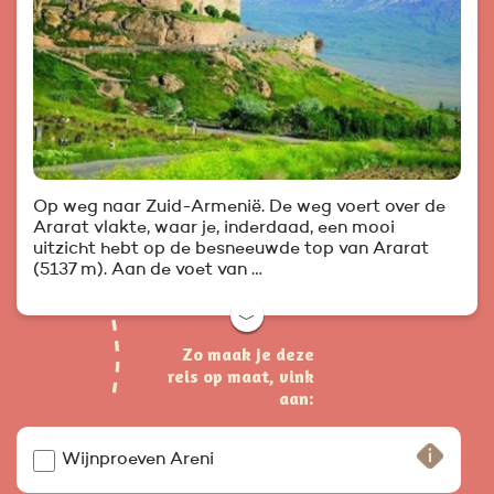
Op weg naar Zuid-Armenië. De weg voert over de
Ararat vlakte, waar je, inderdaad, een mooi
uitzicht hebt op de besneeuwde top van Ararat
(5137 m). Aan de voet van …
﹀
Zo maak je deze
reis op maat, vink
aan:
Wijnproeven Areni