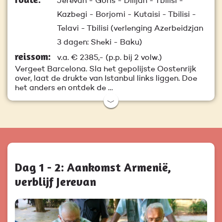
Jerevan - Goris - Dilijan - Tbilisi -
Kazbegi - Borjomi - Kutaisi - Tbilisi -
Telavi - Tbilisi (verlenging Azerbeidzjan
3 dagen: Sheki - Baku)
reissom:
v.a.
€ 2385,-
(p.p. bij 2 volw.)
Vergeet Barcelona. Sla het gepolijste Oostenrijk
over, laat de drukte van Istanbul links liggen. Doe
het anders en ontdek de …
﹀
Dag 1 - 2: Aankomst Armenië,
verblijf Jerevan