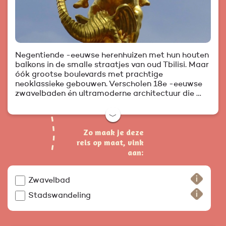
Negentiende -eeuwse herenhuizen met hun houten
balkons in de smalle straatjes van oud Tbilisi. Maar
óók grootse boulevards met prachtige
neoklassieke gebouwen. Verscholen 18e -eeuwse
zwavelbaden én ultramoderne architectuur die …
﹀
Zo maak je deze
reis op maat, vink
aan:
Zwavelbad
Stadswandeling