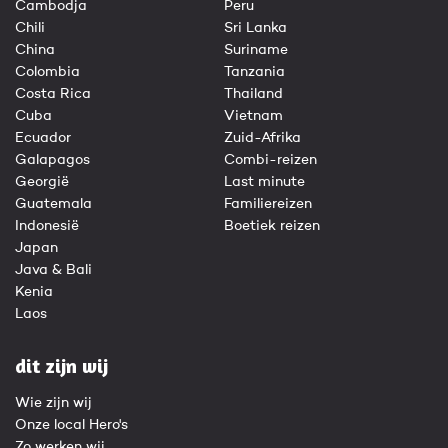
Cambodja
Peru
Chili
Sri Lanka
China
Suriname
Colombia
Tanzania
Costa Rica
Thailand
Cuba
Vietnam
Ecuador
Zuid-Afrika
Galapagos
Combi-reizen
Georgië
Last minute
Guatemala
Familiereizen
Indonesië
Boetiek reizen
Japan
Java & Bali
Kenia
Laos
dit zijn wij
Wie zijn wij
Onze local Hero's
Zo werken wij