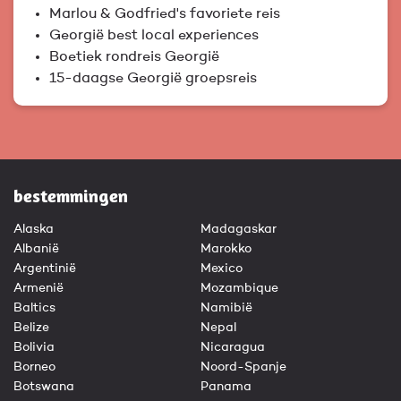
Marlou & Godfried's favoriete reis
Georgië best local experiences
Boetiek rondreis Georgië
15-daagse Georgië groepsreis
bestemmingen
Alaska
Madagaskar
Albanië
Marokko
Argentinië
Mexico
Armenië
Mozambique
Baltics
Namibië
Belize
Nepal
Bolivia
Nicaragua
Borneo
Noord-Spanje
Botswana
Panama