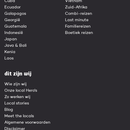
Cuba
Vietnam
Ecuador
Zuid-Afrika
Galapagos
Combi-reizen
Georgië
Last minute
Guatemala
Familiereizen
Indonesië
Boetiek reizen
Japan
Java & Bali
Kenia
Laos
dit zijn wij
Wie zijn wij
Onze local Hero's
Zo werken wij
Local stories
Blog
Meet the locals
Algemene voorwaarden
Disclaimer