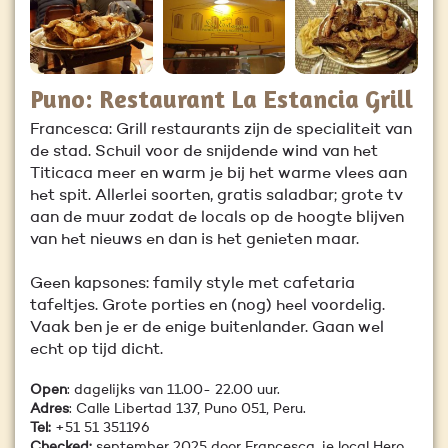
Puno: Restaurant La Estancia Grill
Francesca: Grill restaurants zijn de specialiteit van
de stad. Schuil voor de snijdende wind van het
Titicaca meer en warm je bij het warme vlees aan
het spit. Allerlei soorten, gratis saladbar; grote tv
aan de muur zodat de locals op de hoogte blijven
van het nieuws en dan is het genieten maar.
Geen kapsones: family style met cafetaria
tafeltjes. Grote porties en (nog) heel voordelig.
Vaak ben je er de enige buitenlander. Gaan wel
echt op tijd dicht.
Open
: dagelijks van 11.00- 22.00 uur.
Adres
: Calle Libertad 137, Puno 051, Peru.
Tel:
+51 51 351196
Checked:
september 2025 door Francesca, je local Hero.