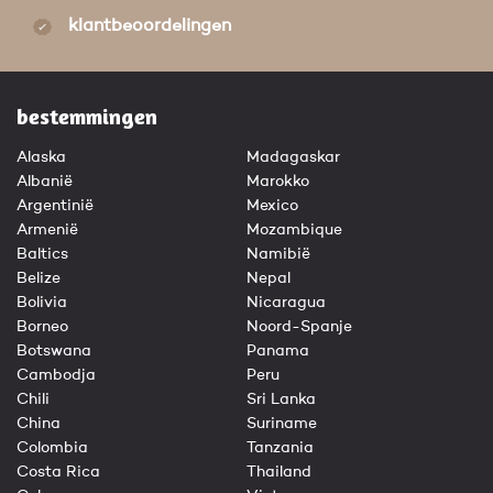
klantbeoordelingen
bestemmingen
Alaska
Madagaskar
Albanië
Marokko
Argentinië
Mexico
Armenië
Mozambique
Baltics
Namibië
Belize
Nepal
Bolivia
Nicaragua
Borneo
Noord-Spanje
Botswana
Panama
Cambodja
Peru
Chili
Sri Lanka
China
Suriname
Colombia
Tanzania
Costa Rica
Thailand