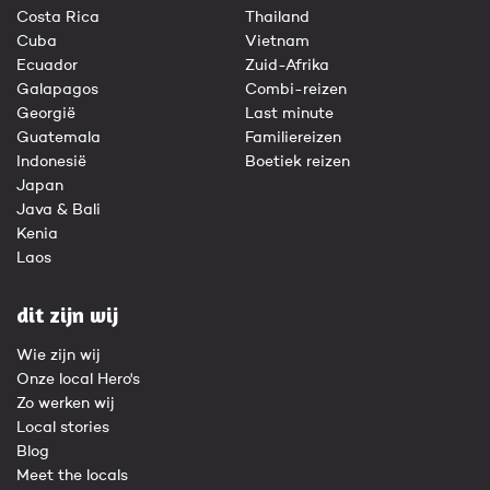
Costa Rica
Thailand
Cuba
Vietnam
Ecuador
Zuid-Afrika
Galapagos
Combi-reizen
Georgië
Last minute
Guatemala
Familiereizen
Indonesië
Boetiek reizen
Japan
Java & Bali
Kenia
Laos
dit zijn wij
Wie zijn wij
Onze local Hero's
Zo werken wij
Local stories
Blog
Meet the locals