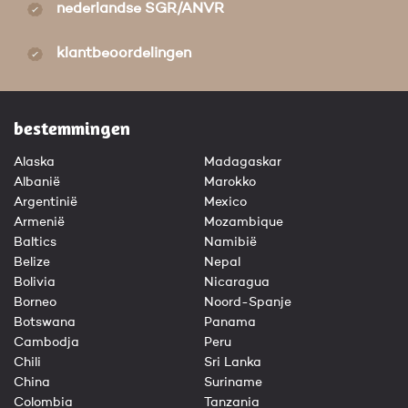
nederlandse SGR/ANVR
klantbeoordelingen
bestemmingen
Alaska
Madagaskar
Albanië
Marokko
Argentinië
Mexico
Armenië
Mozambique
Baltics
Namibië
Belize
Nepal
Bolivia
Nicaragua
Borneo
Noord-Spanje
Botswana
Panama
Cambodja
Peru
Chili
Sri Lanka
China
Suriname
Colombia
Tanzania