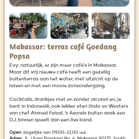
Makassar: terras café Goedang
Popsa
Evy: natuurlijk, er zijn meer café’s in Makassar.
Maar dit vrij nieuwe café heeft een gezellig
buitenterras aan het water, met uitzicht op de
haven en met een mooie zonsondergang.
Cocktails, drankjes met en zonder alcohol en, je
bent in Indonesië, ook lekker eten (Indo en Westers
van chef Ahmed Faisal. ’s Avonds buiten vaak een
DJ, binnen speelt dan een live band.
Open
: dagelijks van 09.00-22.00 uur.
Adres
: JL. Ujung Pandang No. 4, Makassar 90171, South