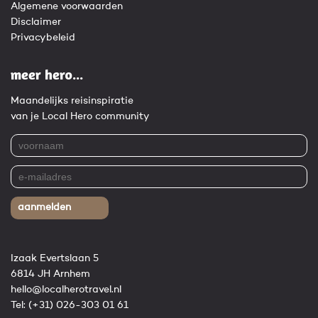
Algemene voorwaarden
Disclaimer
Privacybeleid
meer hero...
Maandelijks reisinspiratie
van je Local Hero community
aanmelden
Izaak Evertslaan 5
6814 JH Arnhem
hello@localherotravel.nl
Tel:
(+31) 026-303 01 61