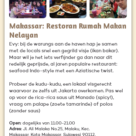
Makassar: Restoran Rumah Makan
Nelayan
Evy: bij de warungs aan de haven hap je samen
met de locals snel een gegrild visje (ikan bakar).
Maar wil je het iets verfijnder ga dan naar dit
redelijk geprijsde, al jaren populaire restaurant:
seafood Indo-style met een Aziatische twist.
Probeer de kudu-kudu, een lokaal visgerecht
waarvoor ze zelfs uit Jakarta overkomen. Pas wel
op voor de rica-rica saus uit Manado (spicy!),
vraag om palape (zoete tamarinde) of polos
(zonder saus)
Open
: dagelijks van 11.00-21.00
Adres
: Jl. Ali Malaka No.25, Maloku, Kec.
Makassar, Kota Makassar, Sulawesi 90112.