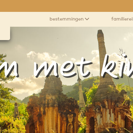
bestemmingen
familiere
am met ki