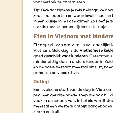
voor vertrek te controleren.
Tip: Bewaar tijdens je reis belangrijke d
zoals paspoorten en waardevolle spullen b
in een kluisje in je hotelkamer. Zo hoef je z
steeds mee te nemen tijdens uitstapjes.
Eten in Vietnam met kinder
Eten speelt een grote rol in het dagelijks l
Vietnam. Gelukkig is de
Vietnamese keuk
goed
geschikt voor kinderen
. Gerechten z
minder pittig dan in andere landen in Zui
en de basis bestaat meestal uit rijst, noed
groenten en vlees of vis.
Ontbijt
Een typische start van de dag in Vietnam
pho, een geurige noedelsoep die ook bij k
vaak in de smaak valt. In hotels wordt d
meestal een westers ontbijt aangeboden
eieren en fruit.