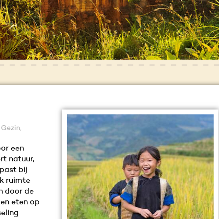
 Gezin,
oor een
rt natuur,
past bij
ok ruimte
n door de
 en eten op
eling