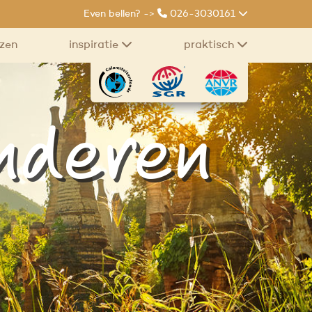
Even bellen? ->
026-3030161
izen
inspiratie
praktisch
nderen