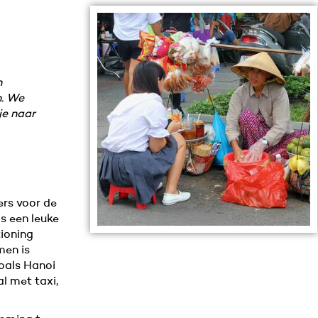
n
n. We
je naar
ers voor de
is een leuke
tioning
men is
oals Hanoi
l met taxi,