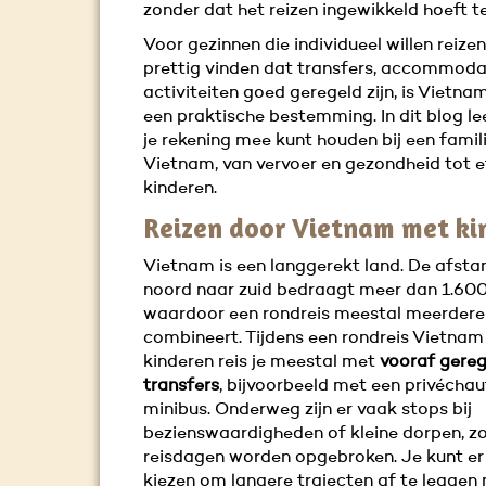
zonder dat het reizen ingewikkeld hoeft te 
Voor gezinnen die individueel willen reize
prettig vinden dat transfers, accommoda
activiteiten goed geregeld zijn, is Vietn
een praktische bestemming. In dit blog le
je rekening mee kunt houden bij een famili
Vietnam, van vervoer en gezondheid tot 
kinderen.
Reizen door Vietnam met ki
Vietnam is een langgerekt land. De afsta
noord naar zuid bedraagt meer dan 1.600
waardoor een rondreis meestal meerdere 
combineert. Tijdens een rondreis Vietna
kinderen reis je meestal met
vooraf gere
transfers
, bijvoorbeeld met een privéchau
minibus. Onderweg zijn er vaak stops bij
bezienswaardigheden of kleine dorpen, z
reisdagen worden opgebroken. Je kunt er
kiezen om langere trajecten af te leggen