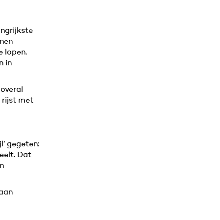
ngrijkste
nnen
e lopen.
n in
 overal
 rijst met
l’ gegeten:
eelt. Dat
om
 aan