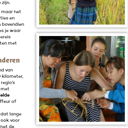
zijn.
n maar het
ties en
am bovendien
es je waar
ereis
eten met
nderen
nd van
 kilometer,
regio’s
m met
gelde
ffeur of
odat lange
 ook voor
 met de