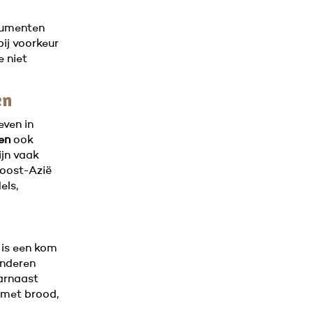
ocumenten
ij voorkeur
e niet
en
even in
en
ook
ijn vaak
doost-Azië
els,
 is een kom
inderen
aarnaast
 met brood,