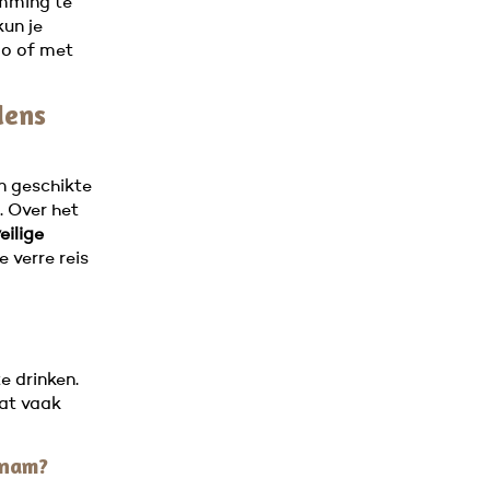
emming te
kun je
po of met
dens
n geschikte
. Over het
eilige
e verre reis
e drinken.
aat vaak
etnam?