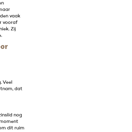
en
 maar
rden vaak
r vooraf
iek. Zij
.
oor
. Veel
etnam, dat
inslid nog
t moment
 om dit ruim