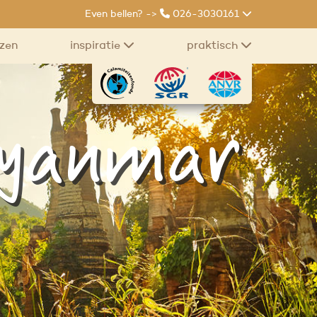
Even bellen? ->
026-3030161
izen
inspiratie
praktisch
Myanmar