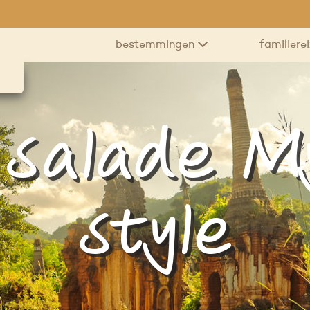
bestemmingen
familiere
 salade 
style