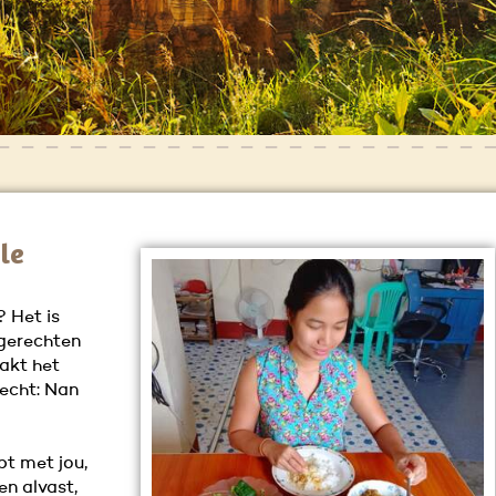
le
? Het is
 gerechten
aakt het
echt: Nan
pt met jou,
en alvast,