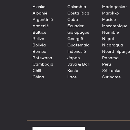
Alaska
Colombia
Madagaskar
Albanië
Costa Rica
Marokko
Argentinië
Cuba
Mexico
Armenië
Ecuador
Mozambique
Baltics
Galapagos
Namibië
Belize
Georgië
Nepal
Bolivia
Guatemala
Nicaragua
Borneo
Indonesië
Noord-Spanje
Botswana
Japan
Panama
Cambodja
Java & Bali
Peru
Chili
Kenia
Sri Lanka
China
Laos
Suriname