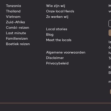
Tanzania
Wie zijn wij
M
Thailand
Onze local Hero's
v
Vietnam
Zo werken wij
Zuid-Afrika
Combi-reizen
Local stories
Last minute
Blog
Familiereizen
Meet the locals
I
Boetiek reizen
6
Algemene voorwaarden
h
Disclaimer
T
Privacybeleid
K
B
m