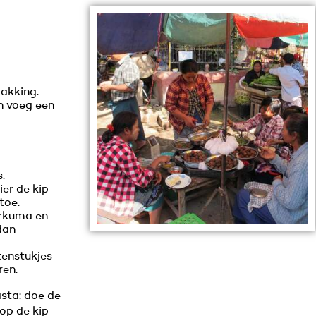
pakking.
n voeg een
.
er de kip
toe.
urkuma en
dan
tenstukjes
ren.
asta: doe de
op de kip