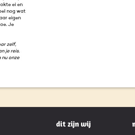
okte ei en
pel nog wat
aar eigen
oe. Je
r zelf,
n je reis.
n nu onze
dit zijn wij