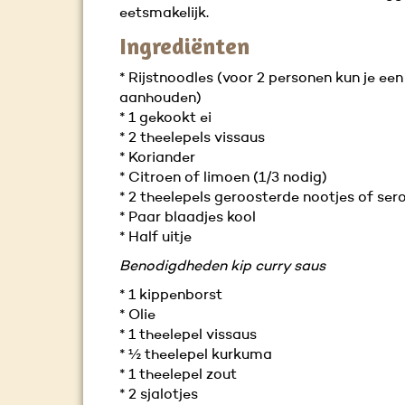
eetsmakelijk.
Ingrediënten
* Rijstnoodles (voor 2 personen kun je een
aanhouden)
* 1 gekookt ei
* 2 theelepels vissaus
* Koriander
* Citroen of limoen (1/3 nodig)
* 2 theelepels geroosterde nootjes of se
* Paar blaadjes kool
* Half uitje
Benodigdheden kip curry saus
* 1 kippenborst
* Olie
* 1 theelepel vissaus
* ½ theelepel kurkuma
* 1 theelepel zout
* 2 sjalotjes