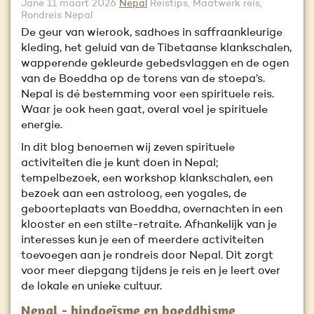
Jane
11 maart 2026
Nepal
Reistips, Maatwerk reis,
Rondreis Nepal
De geur van wierook, sadhoes in saffraankleurige
kleding, het geluid van de Tibetaanse klankschalen,
wapperende gekleurde gebedsvlaggen en de ogen
van de Boeddha op de torens van de stoepa’s.
Nepal is dé bestemming voor een spirituele reis.
Waar je ook heen gaat, overal voel je spirituele
energie.
In dit blog benoemen wij zeven spirituele
activiteiten die je kunt doen in Nepal;
tempelbezoek, een workshop klankschalen, een
bezoek aan een astroloog, een yogales, de
geboorteplaats van Boeddha, overnachten in een
klooster en een stilte-retraite. Afhankelijk van je
interesses kun je een of meerdere activiteiten
toevoegen aan je rondreis door Nepal. Dit zorgt
voor meer diepgang tijdens je reis en je leert over
de lokale en unieke cultuur.
Nepal - hindoeïsme en boeddhisme