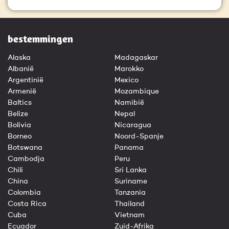
bestemmingen
Alaska
Madagaskar
Albanië
Marokko
Argentinië
Mexico
Armenië
Mozambique
Baltics
Namibië
Belize
Nepal
Bolivia
Nicaragua
Borneo
Noord-Spanje
Botswana
Panama
Cambodja
Peru
Chili
Sri Lanka
China
Suriname
Colombia
Tanzania
Costa Rica
Thailand
Cuba
Vietnam
Ecuador
Zuid-Afrika