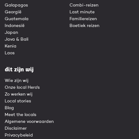
Galapagos
Combi-reizen
Georgië
Last minute
Guatemala
Familiereizen
Indonesië
Boetiek reizen
Japan
Java & Bali
Kenia
Laos
dit zijn wij
Wie zijn wij
Onze local Hero's
Zo werken wij
Local stories
Blog
Meet the locals
Algemene voorwaarden
Disclaimer
Privacybeleid