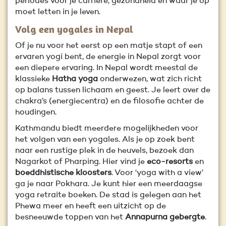
periodes voor je carrière, gezondheid en waar je op
moet letten in je leven.
Volg een yogales in Nepal
Of je nu voor het eerst op een matje stapt of een
ervaren yogi bent, de energie in Nepal zorgt voor
een diepere ervaring. In Nepal wordt meestal de
klassieke
Hatha yoga
onderwezen, wat zich richt
op balans tussen lichaam en geest. Je leert over de
chakra’s (energiecentra) en de filosofie achter de
houdingen.
Kathmandu biedt meerdere mogelijkheden voor
het volgen van een yogales. Als je op zoek bent
naar een rustige plek in de heuvels, bezoek dan
Nagarkot of Pharping. Hier vind je
eco-resorts
en
boeddhistische kloosters
. Voor ‘yoga with a view’
ga je naar Pokhara. Je kunt hier een meerdaagse
yoga retraite boeken. De stad is gelegen aan het
Phewa meer en heeft een uitzicht op de
besneeuwde toppen van het
Annapurna gebergte
.