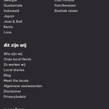
Georgië
Last minute
Guatemala
Familiereizen
Indonesië
Boetiek reizen
Japan
Java & Bali
Kenia
Laos
dit zijn wij
Wie zijn wij
Onze local Hero's
Zo werken wij
Local stories
Blog
Meet the locals
Algemene voorwaarden
Disclaimer
Privacybeleid