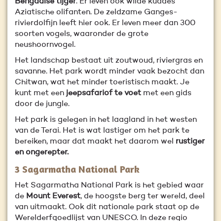
Bengaalse tijger
. Er leven ook wilde kuddes
Aziatische olifanten. De zeldzame Ganges-
rivierdolfijn leeft hier ook. Er leven meer dan 300
soorten vogels, waaronder de grote
neushoornvogel.
Het landschap bestaat uit zoutwoud, riviergras en
savanne. Het park wordt minder vaak bezocht dan
Chitwan, wat het minder toeristisch maakt. Je
kunt met een
jeepsafari
of te voet
met een gids
door de jungle.
Het park is gelegen in het laagland in het westen
van de Terai. Het is wat lastiger om het park te
bereiken, maar dat maakt het daarom wel
rustiger
en ongerepter.
3
Sagarmatha National Park
Het Sagarmatha National Park is het gebied waar
de
Mount Everest
, de hoogste berg ter wereld, deel
van uitmaakt. Ook dit nationale park staat op de
Werelderfgoedlijst van UNESCO. In deze regio