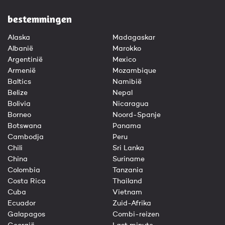
bestemmingen
Alaska
Madagaskar
Albanië
Marokko
Argentinië
Mexico
Armenië
Mozambique
Baltics
Namibië
Belize
Nepal
Bolivia
Nicaragua
Borneo
Noord-Spanje
Botswana
Panama
Cambodja
Peru
Chili
Sri Lanka
China
Suriname
Colombia
Tanzania
Costa Rica
Thailand
Cuba
Vietnam
Ecuador
Zuid-Afrika
Galapagos
Combi-reizen