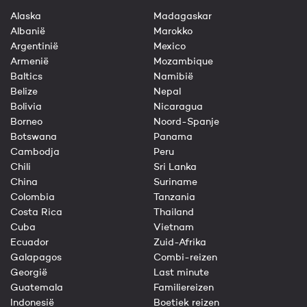
Alaska
Madagaskar
Albanië
Marokko
Argentinië
Mexico
Armenië
Mozambique
Baltics
Namibië
Belize
Nepal
Bolivia
Nicaragua
Borneo
Noord-Spanje
Botswana
Panama
Cambodja
Peru
Chili
Sri Lanka
China
Suriname
Colombia
Tanzania
Costa Rica
Thailand
Cuba
Vietnam
Ecuador
Zuid-Afrika
Galapagos
Combi-reizen
Georgië
Last minute
Guatemala
Familiereizen
Indonesië
Boetiek reizen