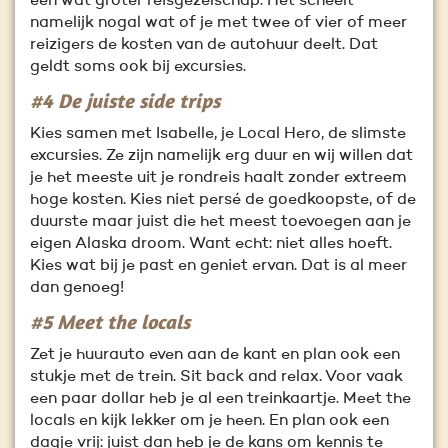
een wat groter reisgezelschap. Het scheelt
namelijk nogal wat of je met twee of vier of meer
reizigers de kosten van de autohuur deelt. Dat
geldt soms ook bij excursies.
#4 De juiste side trips
Kies samen met Isabelle, je Local Hero, de slimste
excursies. Ze zijn namelijk erg duur en wij willen dat
je het meeste uit je rondreis haalt zonder extreem
hoge kosten. Kies niet persé de goedkoopste, of de
duurste maar juist die het meest toevoegen aan je
eigen Alaska droom. Want echt: niet alles hoeft.
Kies wat bij je past en geniet ervan. Dat is al meer
dan genoeg!
#5 Meet the locals
Zet je huurauto even aan de kant en plan ook een
stukje met de trein. Sit back and relax. Voor vaak
een paar dollar heb je al een treinkaartje. Meet the
locals en kijk lekker om je heen. En plan ook een
dagje vrij: juist dan heb je de kans om kennis te