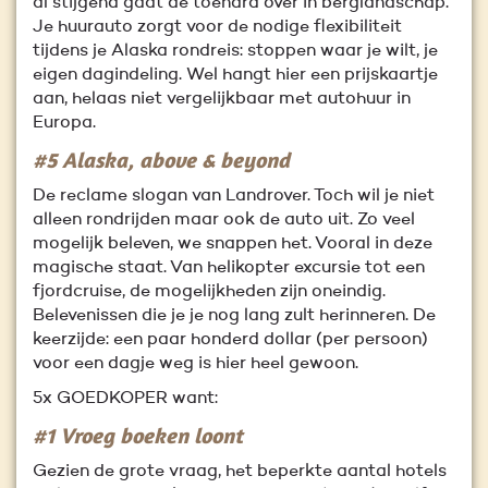
al stijgend gaat de toendra over in berglandschap.
Je huurauto zorgt voor de nodige flexibiliteit
tijdens je Alaska rondreis: stoppen waar je wilt, je
eigen dagindeling. Wel hangt hier een prijskaartje
aan, helaas niet vergelijkbaar met autohuur in
Europa.
#5 Alaska, above & beyond
De reclame slogan van Landrover. Toch wil je niet
alleen rondrijden maar ook de auto uit. Zo veel
mogelijk beleven, we snappen het. Vooral in deze
magische staat. Van helikopter excursie tot een
fjordcruise, de mogelijkheden zijn oneindig.
Belevenissen die je je nog lang zult herinneren. De
keerzijde: een paar honderd dollar (per persoon)
voor een dagje weg is hier heel gewoon.
5x GOEDKOPER want:
#1 Vroeg boeken loont
Gezien de grote vraag, het beperkte aantal hotels