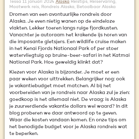
Tessa
11 januari 2024
Alaska
Reistips, Reiservaring,
Maatwerk reis, Rondreis Alaska, Betaalbaar Alaska
Dromen van een avontuurlijke rondreis door
Alaska. Je even nietig wanen op de eindeloze
vlakten. Lekker toeren langs ruige fjordkusten.
Vanachter je autoraam het krakende ijs horen van
die imposante gletsjers. Een wildlife cruise maken
in het Kenai Fjords Nationaal Park of per stoer
watervliegtuig op bruine-beer-safari in het Katmai
National Park. Hoe geweldig klinkt dat?
Kiezen voor Alaska is bijzonder. Je moet er een
paar weken voor uittrekken. Belangrijker nog: ook
je vakantiebudget moet matchen. Al bij het
voorbereiden van je rondreis naar Alaska zul je zien:
goedkoop is het allemaal niet. De vraag: is Alaska
je zuurverdiende vakantie dollars wel waard? In dit
blog proberen we daar antwoord op te geven.
Waar die kosten vandaan komen. En onze tips om
het benodigde budget voor je Alaska rondreis wat
te beperken.