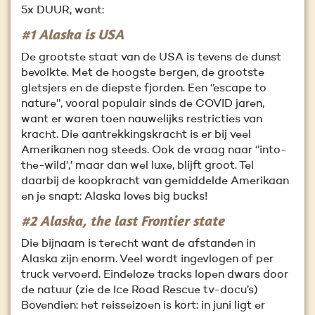
5x DUUR, want:
#1 Alaska is USA
De grootste staat van de USA is tevens de dunst
bevolkte. Met de hoogste bergen, de grootste
gletsjers en de diepste fjorden. Een ‘’escape to
nature’’, vooral populair sinds de COVID jaren,
want er waren toen nauwelijks restricties van
kracht. Die aantrekkingskracht is er bij veel
Amerikanen nog steeds. Ook de vraag naar ‘’into-
the-wild’,’ maar dan wel luxe, blijft groot. Tel
daarbij de koopkracht van gemiddelde Amerikaan
en je snapt: Alaska loves big bucks!
#2 Alaska, the last Frontier state
Die bijnaam is terecht want de afstanden in
Alaska zijn enorm. Veel wordt ingevlogen of per
truck vervoerd. Eindeloze tracks lopen dwars door
de natuur (zie de Ice Road Rescue tv-docu’s)
Bovendien: het reisseizoen is kort: in juni ligt er