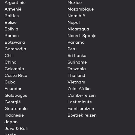
Argentinië
Mexico
Armenië
Mozambique
Baltics
Namibië
Belize
Nepal
Bolivia
Nicaragua
Borneo
Noord-Spanje
Botswana
Panama
Cambodja
Peru
Chili
Sri Lanka
China
Suriname
Colombia
Tanzania
Costa Rica
Thailand
Cuba
Vietnam
Ecuador
Zuid-Afrika
Galapagos
Combi-reizen
Georgië
Last minute
Guatemala
Familiereizen
Indonesië
Boetiek reizen
Japan
Java & Bali