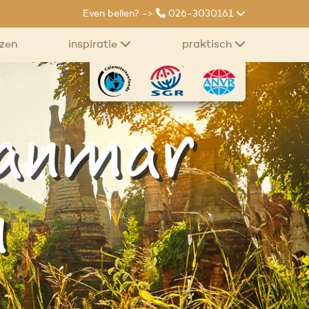
Even bellen? ->
026-3030161
izen
inspiratie
praktisch
yanmar
n