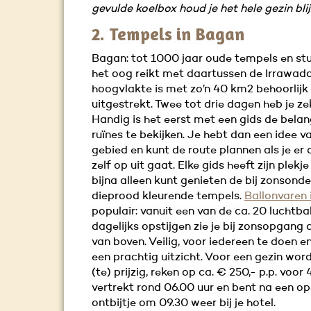
gevulde koelbox houd je het hele gezin blij
2. Tempels in Bagan
Bagan: tot 1000 jaar oude tempels en stu
het oog reikt met daartussen de Irrawaddy
hoogvlakte is met zo’n 40 km2 behoorlijk
uitgestrekt. Twee tot drie dagen heb je ze
Handig is het eerst met een gids de belan
ruïnes te bekijken. Je hebt dan een idee v
gebied en kunt de route plannen als je er
zelf op uit gaat. Elke gids heeft zijn plekj
bijna alleen kunt genieten de bij zonsond
dieprood kleurende tempels.
Ballonvaren
populair: vanuit een van de ca. 20 luchtba
dagelijks opstijgen zie je bij zonsopgang
van boven. Veilig, voor iedereen te doen 
een prachtig uitzicht. Voor een gezin word
(te) prijzig, reken op ca. € 250,- p.p. voor 
vertrekt rond 06.00 uur en bent na een op
ontbijtje om 09.30 weer bij je hotel.