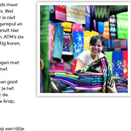
eds meer
s. Wel
 is niet
genspul en
nuit hier
. ATM’s zie
ig kuren.
ingen met
 met
pen gaat
 je het
t de
e krap,
 een rijtje