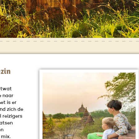
zin
ietwat
e naar
et is er
nd zich de
 reizigers
aatsen
en
 mix.