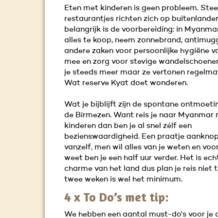
Eten met kinderen is geen probleem. Ste
restaurantjes richten zich op buitenlander
belangrijk is de voorbereiding: in Myanmar
alles te koop, neem zonnebrand, antimug
andere zaken voor persoonlijke hygiëne va
mee en zorg voor stevige wandelschoenen
je steeds meer maar ze vertonen regelmat
Wat reserve Kyat doet wonderen.
Wat je bijblijft zijn de spontane ontmoet
de Birmezen. Want reis je naar Myanmar
kinderen dan ben je al snel zélf een
bezienswaardigheid. Een praatje aankno
vanzelf, men wil alles van je weten en voor
weet ben je een half uur verder. Het is ech
charme van het land dus plan je reis niet t
twee weken is wel het minimum.
4 x To Do’s met tip:
We hebben een aantal must-do's voor je op