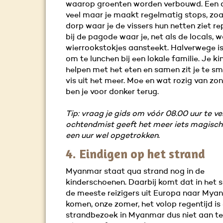
waarop groenten worden verbouwd. Een d
veel maar je maakt regelmatig stops, zoal
dorp waar je de vissers hun netten ziet r
bij de pagode waar je, net als de locals, 
wierrookstokjes aansteekt. Halverwege is 
om te lunchen bij een lokale familie. Je k
helpen met het eten en samen zit je te sm
vis uit het meer. Moe en wat rozig van zo
ben je voor donker terug.
Tip: vraag je gids om vóór 08.00 uur te ve
ochtendmist geeft het meer iets magisch
een uur wel opgetrokken
.
4. Eindigen op het strand
Myanmar staat qua strand nog in de
kinderschoenen. Daarbij komt dat in het 
de meeste reizigers uit Europa naar Mya
komen, onze zomer, het volop regentijd is
strandbezoek in Myanmar dus niet aan te 