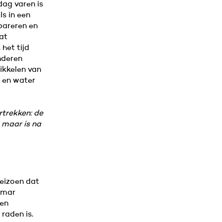
ag varen is
s in een
epareren en
wat
het tijd
inderen
ikkelen van
n en water
rtrekken: de
 maar is na
seizoen dat
nmar
 en
raden is.