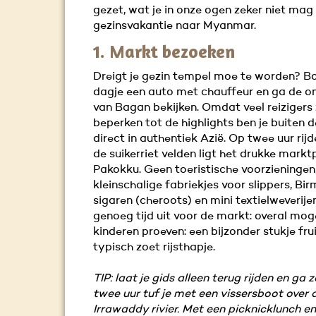
gezet, wat je in onze ogen zeker niet mag 
gezinsvakantie naar Myanmar.
1. Markt bezoeken
Dreigt je gezin tempel moe te worden? B
dagje een auto met chauffeur en ga de 
van Bagan bekijken. Omdat veel reizigers 
beperken tot de highlights ben je buiten 
direct in authentiek Azië. Op twee uur rij
de suikerriet velden ligt het drukke markt
Pakokku. Geen toeristische voorzieningen
kleinschalige fabriekjes voor slippers, Bi
sigaren (cheroots) en mini textielweverijen
genoeg tijd uit voor de markt: overal mog
kinderen proeven: een bijzonder stukje fru
typisch zoet rijsthapje.
TIP: laat je gids alleen terug rijden en ga z
twee uur tuf je met een vissersboot over 
Irrawaddy rivier. Met een picknicklunch e