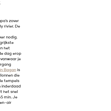
.
pa’s zover
 rivier. De
ker nodig.
grijkste
an het
 de dag erop
e vanwaar je
ergang
 in Bagan
is
llonnen die
 de tempels
en inderdaad
t het snel
45 min. Je
en-air