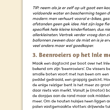
TIP: neem als je er zelf op uit gaat een k
voldoende water en bescherming tegen de
modern: men verhuurt vooral e-bikes, gez
afstanden geen gek idee. Het zijn lage fiet
specifiek hele kleine kinderfietsen, dus ni
allerkleinsten. Vertrek verder vroeg dan zi
ballonnen zweven door de mist en is je erv
veel anders maar wel goedkoper.
3. Beenroeiers op het Inle m
Maak een dagtocht per boot over het Inl
bekend om zijn ‘beenroeiers’. De vissers 
smalle boten voort met hun been om een
peddel gedraaid, een grappig gezicht. Hoe
de enige reiziger bent is het meer zo groo
daar niets van merkt. Vanuit je (motor) bo
de dorpjes aan de rand maar ook midden
meer. Om de houten huisjes heen liggen a
palen vastgemaakte vlotten: drijvende tu