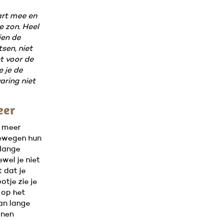
aart mee en
 zon. Heel
ien de
sen, niet
et voor de
e je de
aring niet
eer
e meer
bewegen hun
 lange
wel je niet
t dat je
otje zie je
 op het
an lange
inen