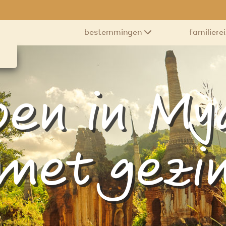
bestemmingen
familiere
oen in M
met gezi