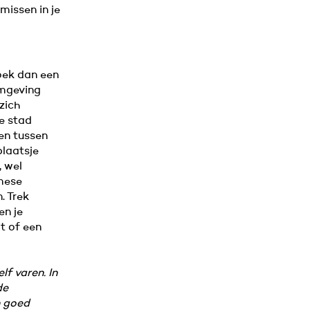
missen in je
oek dan een
omgeving
zich
de stad
den tussen
plaatsje
, wel
rmese
. Trek
en je
it of een
elf varen. In
de
n goed