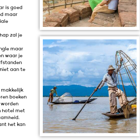
r is goed
and maar
iale
hap zal je
ungle maar
en waar je
afstanden
 niet aan te
 makkelijk
voren boeken
n worden
 hotel met
zaamheid.
nt het kan