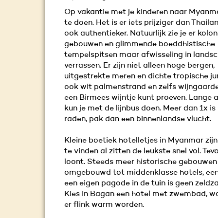
Op vakantie met je kinderen naar Myanma
te doen. Het is er iets prijziger dan Thail
ook authentieker. Natuurlijk zie je er kolon
gebouwen en glimmende boeddhistische
tempelspitsen maar afwisseling in landsc
verrassen. Er zijn niet alleen hoge bergen,
uitgestrekte meren en dichte tropische j
ook wit palmenstrand en zelfs wijngaard
een Birmees wijntje kunt proeven. Lange 
kun je met de lijnbus doen. Meer dan 1x is
raden, pak dan een binnenlandse vlucht.
Kleine boetiek hotelletjes in Myanmar zijn
te vinden al zitten de leukste snel vol. Te
loont. Steeds meer historische gebouwe
omgebouwd tot middenklasse hotels, een
een eigen pagode in de tuin is geen zeld
Kies in Bagan een hotel met zwembad, wa
er flink warm worden.