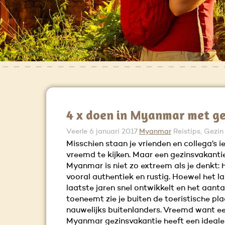
4 x doen in Myanmar met ge
Veerle
6 januari 2017
Myanmar
Reistips, Gezin
Misschien staan je vrienden en collega’s 
vreemd te kijken. Maar een gezinsvakanti
Myanmar is niet zo extreem als je denkt: h
vooral authentiek en rustig. Hoewel het la
laatste jaren snel ontwikkelt en het aantal
toeneemt zie je buiten de toeristische pl
nauwelijks buitenlanders. Vreemd want e
Myanmar gezinsvakantie heeft een ideale