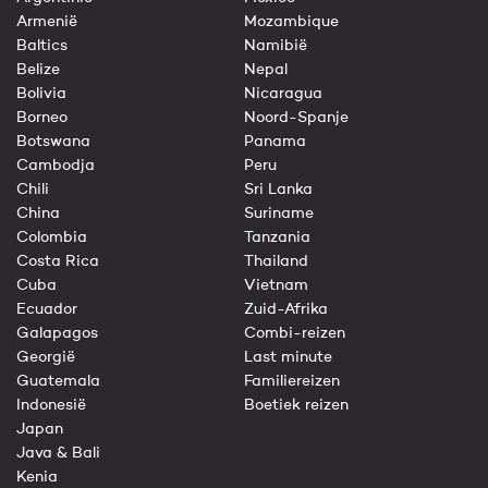
Armenië
Mozambique
Baltics
Namibië
Belize
Nepal
Bolivia
Nicaragua
Borneo
Noord-Spanje
Botswana
Panama
Cambodja
Peru
Chili
Sri Lanka
China
Suriname
Colombia
Tanzania
Costa Rica
Thailand
Cuba
Vietnam
Ecuador
Zuid-Afrika
Galapagos
Combi-reizen
Georgië
Last minute
Guatemala
Familiereizen
Indonesië
Boetiek reizen
Japan
Java & Bali
Kenia