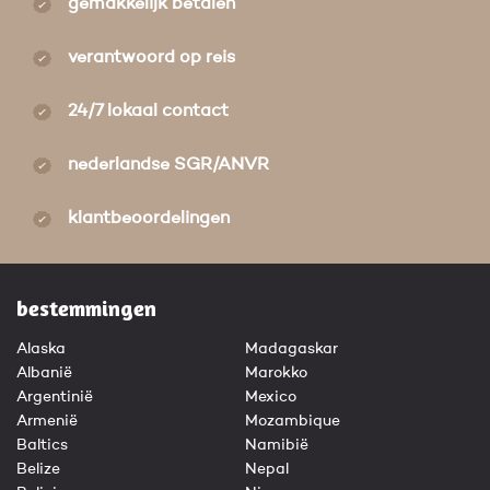
gemakkelijk betalen
verantwoord op reis
24/7 lokaal contact
nederlandse SGR/ANVR
klantbeoordelingen
bestemmingen
Alaska
Madagaskar
Albanië
Marokko
Argentinië
Mexico
Armenië
Mozambique
Baltics
Namibië
Belize
Nepal