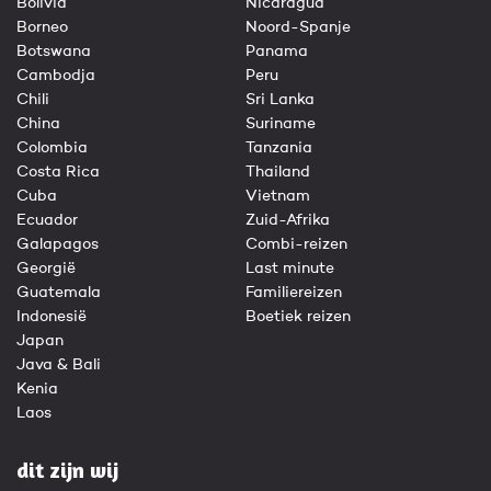
Bolivia
Nicaragua
Borneo
Noord-Spanje
Botswana
Panama
Cambodja
Peru
Chili
Sri Lanka
China
Suriname
Colombia
Tanzania
Costa Rica
Thailand
Cuba
Vietnam
Ecuador
Zuid-Afrika
Galapagos
Combi-reizen
Georgië
Last minute
Guatemala
Familiereizen
Indonesië
Boetiek reizen
Japan
Java & Bali
Kenia
Laos
dit zijn wij