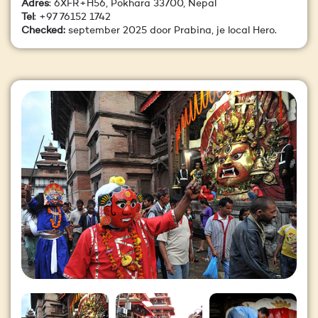
Adres
: 6XFR+H56, Pokhara 33700, Nepal
Tel
: +97 76152 1742
Checked:
september 2025 door Prabina, je local Hero.